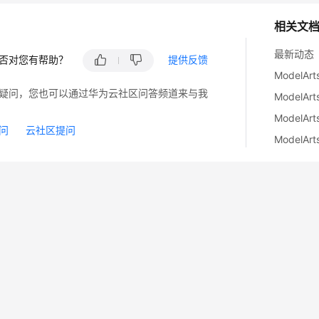
相关文
最新动态
否对您有帮助？
提供反馈
ModelA
疑问，您也可以通过华为云社区问答频道来与我
ModelA
Model
问
云社区提问
ModelA