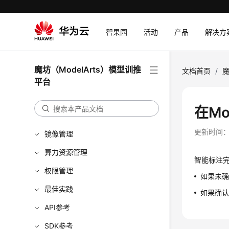
快速入门
数据准备
智果园
活动
产品
解决方
模型开发
模型训练
魔坊（ModelArts）模型训推
文档首页
/
魔
推理部署
平台
模型评测
在M
模型调用
更新时间
镜像管理
算力资源管理
智能标注
权限管理
如果未
最佳实践
如果确
API参考
SDK参考