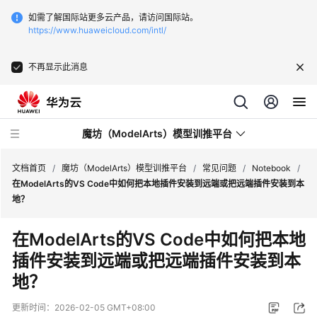
如需了解国际站更多云产品，请访问国际站。
https://www.huaweicloud.com/intl/
不再显示此消息
魔坊（ModelArts）模型训推平台
文档首页
/
魔坊（ModelArts）模型训推平台
/
常见问题
/
Notebook
/
在ModelArts的VS Code中如何把本地插件安装到远端或把远端插件安装到本
地？
最
新
在ModelArts的VS Code中如何把本地
动
插件安装到远端或把远端插件安装到本
态
地？
服
务
更新时间：
2026-02-05 GMT+08:00