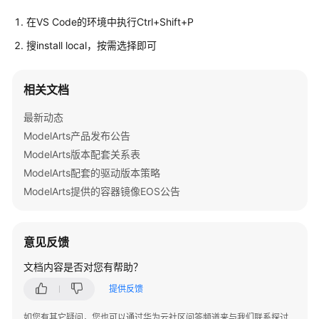
公
告
在VS Code的环境中执行Ctrl+Shift+P
搜install local，按需选择即可
产
品
介
相关文档
绍
最新动态
计
ModelArts产品发布公告
费
ModelArts版本配套关系表
说
ModelArts配套的驱动版本策略
明
ModelArts提供的容器镜像EOS公告
快
速
意见反馈
入
门
文档内容是否对您有帮助？
提供反馈
数
据
如您有其它疑问，您也可以通过华为云社区问答频道来与我们联系探讨