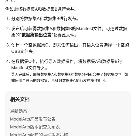
公
例如需将数据集A和数据集B进行合并。
告
分别将数据集A和数据集B进行发布。
产
发布后可获得数据集A和数据集B的Manifest文件。可通过数据
品
集的
“数据集输出位置”
获得此文件。
介
绍
创建一个空数据集C，即无任何输出，其输入位置选择一个空的
OBS文件夹。
计
在数据集C中，执行导入数据操作，将数据集A和数据集B的
费
Manifest文件导入。
说
导入完成后，即将数据集A和数据集B的数据分别都合并至数据集C中。如
明
需使用合并后的数据集，再针对数据集C执行发布操作即可。
快
速
相关文档
入
最新动态
门
ModelArts产品发布公告
数
ModelArts版本配套关系表
据
ModelArts配套的驱动版本策略