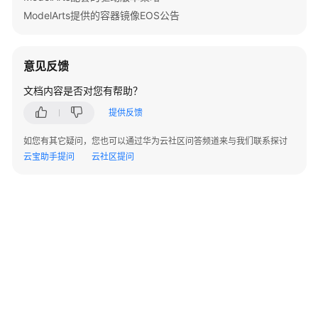
准
ModelArts提供的容器镜像EOS公告
备
模
意见反馈
型
开
文档内容是否对您有帮助？
发
提供反馈
模
如您有其它疑问，您也可以通过华为云社区问答频道来与我们联系探讨
型
云宝助手提问
云社区提问
训
练
推
理
部
署
模
型