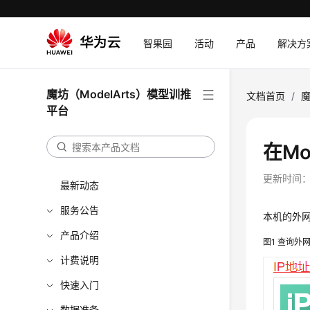
智果园
活动
产品
解决方
魔坊（ModelArts）模型训推
文档首页
/
魔
平台
在Mo
更新时间
最新动态
服务公告
本机的外网
产品介绍
图1
查询外网
计费说明
快速入门
数据准备