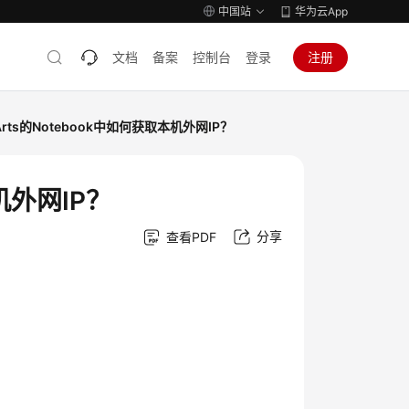
中国站
华为云App
文档
备案
控制台
登录
注册
Arts的Notebook中如何获取本机外网IP？
机外网IP？
分享
查看PDF