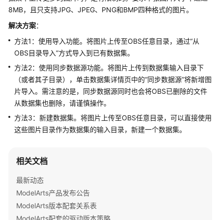
公
8MB，且只支持JPG、JPEG、PNG和BMP四种格式的图片。
告
解决方案
：
产
方法1：使用导入功能。将图片上传至OBS任意目录，通过“从
品
OBS目录导入”方式导入到已有数据集。
介
方法2：使用同步数据源功能。将图片上传到数据集输入目录下
绍
（或者其子目录），单击数据集详情页中的
“同步数据源”
将新增图
片导入。需注意的是，同步数据源同时也会将OBS已删除的文件
计
从数据集也删除，请谨慎操作。
费
说
方法3：新建数据集。将图片上传至OBS任意目录，可以直接使用
明
这些图片目录作为数据集的输入目录，新建一个数据集。
快
速
相关文档
入
最新动态
门
ModelArts产品发布公告
数
ModelArts版本配套关系表
据
ModelArts配套的驱动版本策略