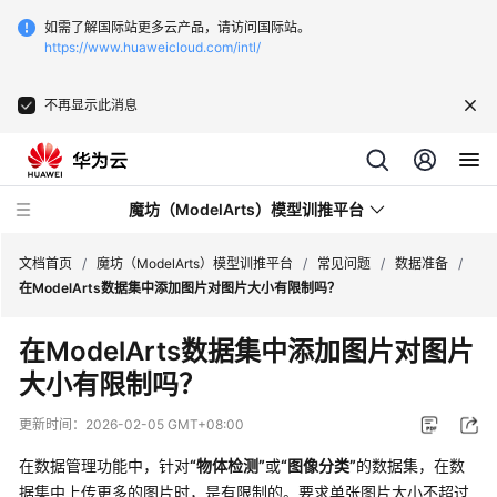
如需了解国际站更多云产品，请访问国际站。
https://www.huaweicloud.com/intl/
不再显示此消息
魔坊（ModelArts）模型训推平台
文档首页
/
魔坊（ModelArts）模型训推平台
/
常见问题
/
数据准备
/
在ModelArts数据集中添加图片对图片大小有限制吗？
最
在ModelArts数据集中添加图片对图片
新
大小有限制吗？
动
态
更新时间：
2026-02-05 GMT+08:00
服
在数据管理功能中，针对
“物体检测”
或
“图像分类”
的数据集，在数
务
据集中上传更多的图片时，是有限制的。要求单张图片大小不超过