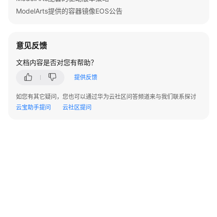
准
ModelArts提供的容器镜像EOS公告
备
模
意见反馈
型
开
文档内容是否对您有帮助？
发
提供反馈
模
如您有其它疑问，您也可以通过华为云社区问答频道来与我们联系探讨
型
云宝助手提问
云社区提问
训
练
推
理
部
署
模
型