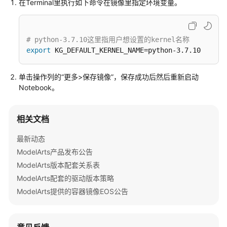
在Terminal里执行如下命令在镜像里指定环境变量。
公
告
产
# python-3.7.10这里指用户想设置的kernel名称
品
export
 KG_DEFAULT_KERNEL_NAME=python-3.7.10
介
绍
单击操作列的
“更多>保存镜像”
，保存成功后然后重新启动
Notebook。
计
费
说
相关文档
明
最新动态
ModelArts产品发布公告
快
速
ModelArts版本配套关系表
入
ModelArts配套的驱动版本策略
门
ModelArts提供的容器镜像EOS公告
数
据