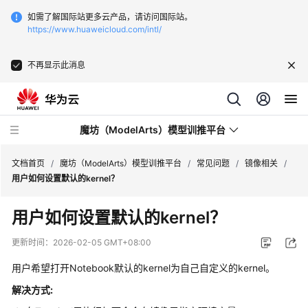
如需了解国际站更多云产品，请访问国际站。
https://www.huaweicloud.com/intl/
不再显示此消息
魔坊（ModelArts）模型训推平台
文档首页
/
魔坊（ModelArts）模型训推平台
/
常见问题
/
镜像相关
/
用户如何设置默认的kernel？
最
用户如何设置默认的kernel？
新
动
更新时间：
2026-02-05 GMT+08:00
态
用户希望打开Notebook默认的kernel为自己自定义的kernel。
服
解决方式:
务