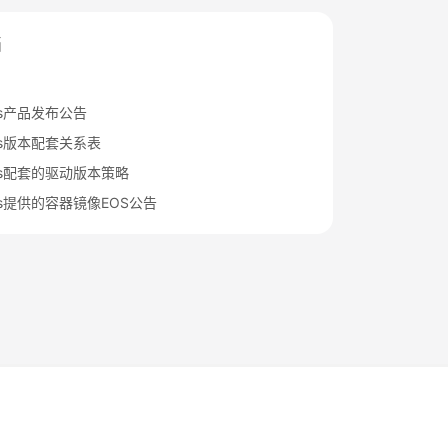
档
rts产品发布公告
rts版本配套关系表
Arts配套的驱动版本策略
rts提供的容器镜像EOS公告
法律条文
隐私政策