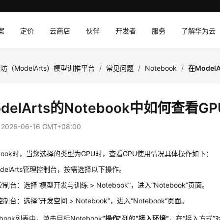
案
定价
云商店
伙伴
开发者
服务
了解华为云
坊（ModelArts）模型训推平台
/
常见问题
/
Notebook
/
在Model
delArts的Notebook中如何查看
：
2026-06-16 GMT+08:00
ebook时，当您选择的类型为GPU时，查看GPU使用情况具体操作如下：
delArts管理控制台，按需选择以下操作。
控制台：选择
“
模型开发与训练 > Notebook
”
，进入
“Notebook”
页面。
控制台：选择
“
开发空间 > Notebook
”
，进入
“Notebook”
页面。
ebook列表中，单击目标Notebook
“操作”
列的
“接入环境”
，在
“接入方式”