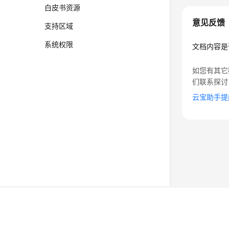
白皮书资源
意见反馈
支持区域
系统权限
文档内容是
如您有其它
们联系探讨
云宝助手提
©2026 Huaweicloud.com 版权所有
黔ICP备20004760号-
增值电信业务经营许可证：B1.B2-20200593 | 代理域名
电子营业执照
贵公网安备 52990002000093号