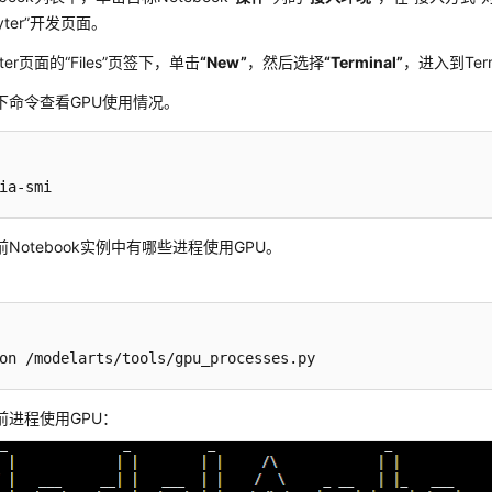
yter”
开发页面。
yter页面的
“Files”
页签下，单击
“New”
，然后选择
“Terminal”
，进入到Ter
下命令查看GPU使用情况。
ia-smi
Notebook实例中有哪些进程使用GPU。
：
on /modelarts/tools/gpu_processes.py
前进程使用GPU：