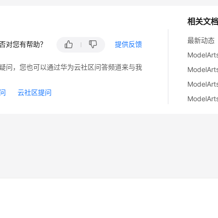
相关文
最新动态
否对您有帮助？
提供反馈
ModelA
疑问，您也可以通过华为云社区问答频道来与我
ModelA
Model
问
云社区提问
ModelA
14
苏B2-20130048号
A2.B1.B2-20070312
注册服务机构：新网、西数