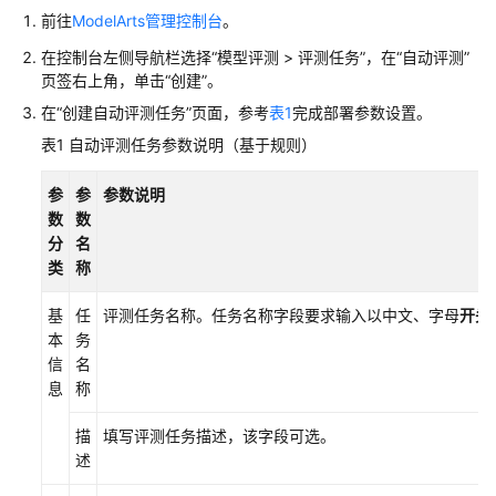
准
前往
ModelArts管理控制台
。
备
在控制台左侧导航栏选择“模型评测 > 评测任务”，在“自动评测”
页签右上角，单击“创建”。
模
型
在“创建自动评测任务”页面，参考
表1
完成部署参数设置。
开
表1
自动评测任务参数说明（基于规则）
发
参
参
参数说明
模
数
数
型
分
名
训
类
称
练
基
任
评测任务名称。任务名称字段要求输入以中文、字母
开头
推
本
务
理
信
名
部
息
称
署
描
填写评测任务描述，该字段可选。
模
述
型