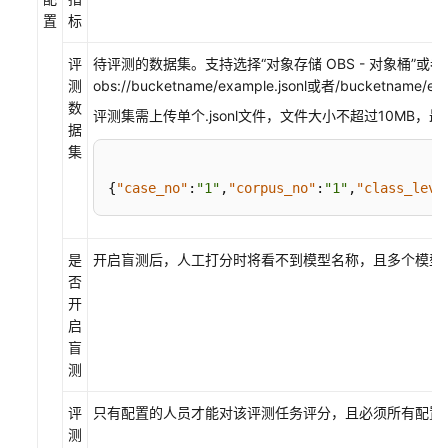
置
标
评
待评测的数据集。支持选择
“对象存储 OBS - 对象桶”
或者
测
obs://bucketname/example.jsonl或者/bucketname/exa
数
评测集需上传单个.jsonl文件，文件大小不超过10MB，最
据
集
{
"case_no"
:
"1"
,
"corpus_no"
:
"1"
,
"class_leve
是
开启盲测后，人工打分时将看不到模型名称，且多个模型
否
开
启
盲
测
评
只有配置的人员才能对该评测任务评分，且必须所有配置的
测