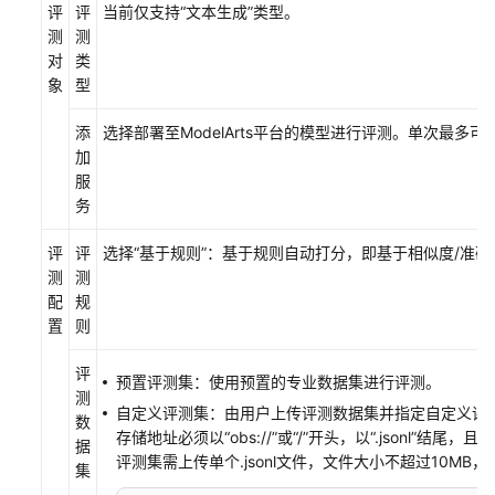
评
评
评
当前仅支持“文本生成”类型。
测
测
测
对
类
象
型
实
时
添
选择部署至ModelArts平台的模型进行评测。单次最多可
比
加
对
服
务
模
型
评
评
选择“基于规则”：基于规则自动打分，即基于相似度/准
评
测
测
测
配
规
置
则
模
型
评
评
预置评测集：使用预置的专业数据集进行评测。
测
测
自定义评测集：由用户上传评测数据集并指定自定义评测指
数
功
存储地址必须以“obs://”或“/”开头，以“.jsonl”结尾，且除前缀外
据
能
评测集需上传单个.jsonl文件，文件大小不超过10MB，
集
说