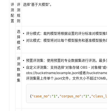
考
评
评
选择“基于大模型”。
测
测
场
配
规
景
置
则
代
码
选
评分模式：裁判模型将根据设置的评分标准对模型推理
示
择
例
对比模式：模型将对比每个模型服务和基准模型服务的表现，
模
式
常
见
评
预置评测集：使用预置的专业数据集进行评测。最多只
问
测
题
自定义评测集：支持选择
“对象存储 OBS - 对象桶”
或者
数
obs://bucketname/example.jsonl或者/bucketname/e
据
评测集需上传单个.jsonl文件，文件大小不超过10MB，
故
集
障
排
除
{
"case_no"
:
"1"
,
"corpus_no"
:
"1"
,
"class_lev
视