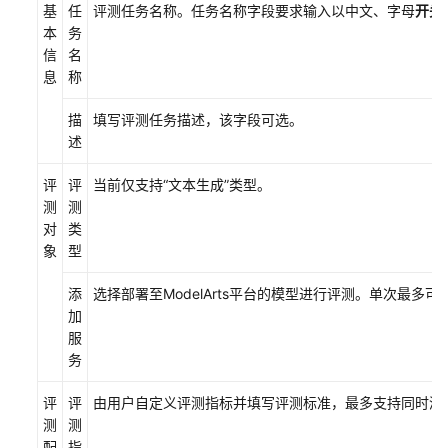
基
任
评测任务名称。任务名称字段要求输入以中文、字母
开头
本
务
白
信
名
皮
息
称
书
资
描
填写评测任务描述，该字段可选。
源
述
支
评
评
当前仅支持“文本生成”类型。
持
测
测
区
对
类
域
象
型
系
添
选择部署至ModelArts平台的模型进行评测。单次最多可
统
加
权
服
限
务
评
评
由用户自定义评测指标并填写评测标准，最多支持同时添
测
测
配
指