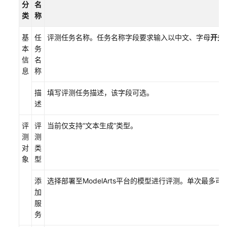
源
分
名
管
类
称
理
基
任
评测任务名称。任务名称字段要求输入以中文、字母
开头
权
本
务
限
信
名
管
息
称
理
描
填写评测任务描述，该字段可选。
最
述
佳
评
评
当前仅支持“文本生成”类型。
实
测
测
践
对
类
象
型
API
参
添
选择部署至ModelArts平台的模型进行评测。单次最多可
考
加
服
SDK
务
参