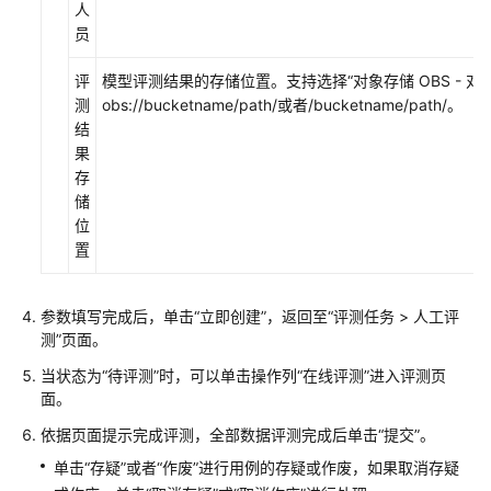
人
员
评
模型评测结果的存储位置。支持选择
“对象存储 OBS - 对
测
obs://bucketname/path/或者/bucketname/path/。
结
果
存
储
位
置
参数填写完成后，单击“立即创建”，返回至“评测任务 > 人工评
测”页面。
当状态为“待评测”时，可以单击操作列“在线评测”进入评测页
面。
依据页面提示完成评测，全部数据评测完成后单击“提交”。
单击“存疑”或者“作废”进行用例的存疑或作废，如果取消存疑