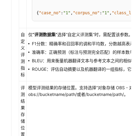
明
{
"case_no"
:
"1"
,
"corpus_no"
:
"1"
,
"class_lev
创
建
模
自
仅
“评测数据集”
选择
“自定义评测集”
时，需配置该参数。
型
定
评
F1分数：精确率和召回率的调和平均数，分数越高表
义
测
准确率：正确预测（标注与预测完全匹配）的样本数与
评
任
BLEU：用来衡量机器翻译文本与参考文本之间的相似
测
务
指
ROUGE：评估自动摘要以及机器翻译的一组指标，它
标
查
看
评
模型评测结果的存储位置。支持选择
“对象存储 OBS - 对
模
测
obs://bucketname/path/或者/bucketname/path/。
型
结
评
果
测
存
报
储
告
位
置