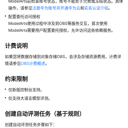
ModelArts前检查账号状态，账号不能处于欠费或冻结状态。具体
公
操作，请参见
注册华为账号并开通华为云
和
实名认证介绍
。
告
配置委托访问授权
产
ModelArts使用过程中涉及到OBS等服务交互，首次使用
品
ModelArts需要用户配置委托授权，允许访问这些依赖服务。
介
绍
计费说明
计
如果您将数据存储到对象存储OBS，会涉及存储资源费用，计费详
费
情请参见
OBS计费概述
。
说
明
约束限制
快
仅新版控制台支持。
速
仅支持大语言模型评测。
入
门
创建自动评测任务（基于规则）
数
据
创建自动评测任务步骤如下：