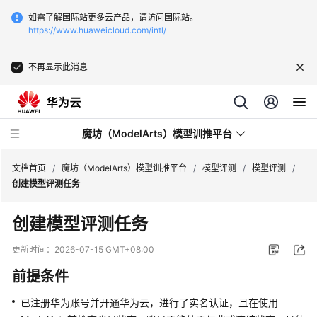
如需了解国际站更多云产品，请访问国际站。
https://www.huaweicloud.com/intl/
不再显示此消息
魔坊（ModelArts）模型训推平台
文档首页
/
魔坊（ModelArts）模型训推平台
/
模型评测
/
模型评测
/
创建模型评测任务
最
创建模型评测任务
新
动
更新时间：
2026-07-15 GMT+08:00
态
前提条件
服
已注册华为账号并开通华为云，进行了实名认证，且在使用
务