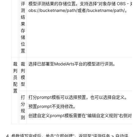
频
评
模型评测结果的存储位置。支持选择
“对象存储 OBS - 对
帮
测
obs://bucketname/path/或者/bucketname/path/。
助
结
果
AI
存
Gallery
储
位
更
置
多
文
裁
裁
选择已部署至ModelArts平台的模型进行评测。
档
判
判
员
模
文
配
型
档
置
下
打
打分prompt模板可以选择预置，也可以选择自定义。
载
分
预置prompt不支持修改。
规
创建自定义prompt模板需要在“编辑自定义规则”右侧
则
通
用
参数填写完成后，单击“立即创建”，返回至“评测任务 > 自动评
参