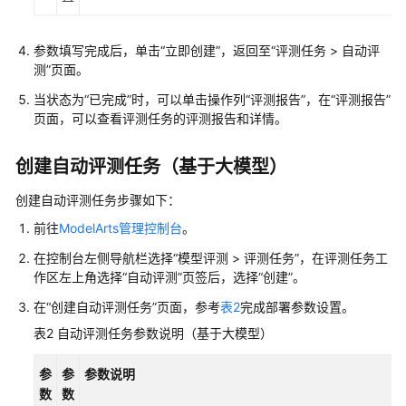
管
理
模
参数填写完成后，单击“立即创建”，返回至“评测任务 > 自动评
型
测”页面。
评
当状态为“已完成”时，可以单击操作列“评测报告”，在“评测报告”
测
页面，可以查看评测任务的评测报告和详情。
模
创建自动评测任务（基于大模型）
型
调
创建自动评测任务步骤如下：
用
前往
ModelArts管理控制台
。
镜
在控制台左侧导航栏选择“模型评测 > 评测任务”，在评测任务工
像
作区左上角选择“自动评测”页签后，选择“创建”。
管
理
在“创建自动评测任务”页面，参考
表2
完成部署参数设置。
表2
自动评测任务参数说明（基于大模型）
算
力
参
参
参数说明
资
数
数