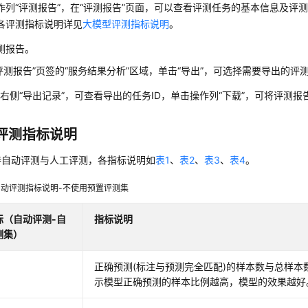
作列“评测报告”，在“评测报告”页面，可以查看评测任务的基本信息及评
各评测指标说明详见
大模型评测指标说明
。
测报告。
评测报告”
页签的
“服务结果分析”
区域，单击“导出”，可选择需要导出的评测
右侧“导出记录”，可查看导出的任务ID，单击操作列“下载”，可将评测
评测指标说明
持自动评测与人工评测，各指标说明如
表1
、
表2
、
表3
、
表4
。
动评测指标说明-不使用预置评测集
标（自动评测-自
指标说明
测集）
正确预测(标注与预测完全匹配)的样本数与总样本
示模型正确预测的样本比例越高，模型的效果越好