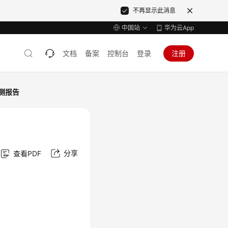
不再显示此消息
中国站
华为云App
文档
备案
控制台
登录
注册
测报告
分享
查看PDF