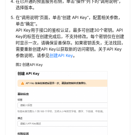
在已开通的预置服务右侧，单击
“操作”
列下的
“调用说明”
，
客
选择版本。
户
端/
在
“调用说明”
页面，单击
“创建 API Key”
，配置相关参数，
开
单击
“确定”
。
发
API Key用于接口的鉴权认证，最多可创建30个密钥。API
工
Key的标签在创建完成后，不支持修改。每个密钥仅在创建
具
时显示一次，请确保妥善保存。如果密钥丢失，无法找回，
需要重新创建API Key以获取新的访问密钥。关于API Key
参数说明，请参见
创建API Key
。
华
为
图2
创建API Key
云
码
道
（CodeArts）
代
码
智
能
体