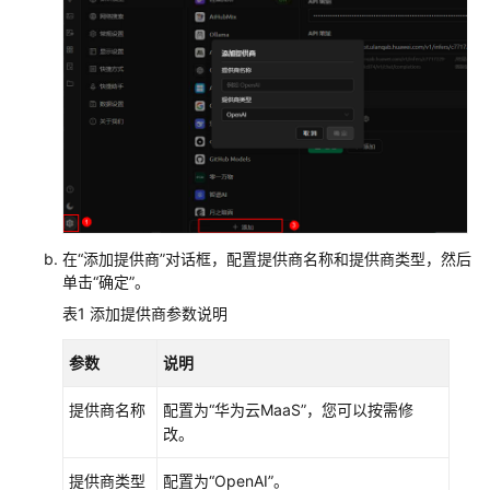
附
录
Token
plan
用
量
统
计
在
“添加提供商”
对话框，配置提供商名称和提供商类型，然后
与
单击
“确定”
。
性
表1
添加提供商参数说明
能
监
参数
说明
控
提供商名称
配置为
“华为云MaaS”
，您可以按需修
最
改。
佳
实
提供商类型
配置为
“OpenAI”
。