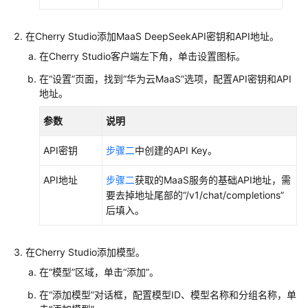
践
在Cherry Studio添加MaaS DeepSeekAPI密钥和API地址。
API
参
在Cherry Studio客户端左下角，单击设置图标。
考
在
“设置”
页面，找到“华为云
MaaS
”选项，配置API密钥和API
地址。
常
见
参数
说明
问
题
API密钥
步骤二
中创建的API Key。
视
API地址
步骤二
获取的MaaS服务的基础API地址，需
频
要去掉地址尾部的“/v1/chat/completions”
帮
后填入。
助
在Cherry Studio添加模型。
文
档
在
“模型”
区域，单击
“添加”
。
下
在
“添加模型”
对话框，配置模型ID、模型名称和分组名称，单
载