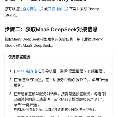
文
本
您可以通过
官方网站
或
开源地址
下载并安装Cherry
向
Studio。
量
化
步骤二：获取MaaS DeepSeek对接信息
重
获取MaaS DeepSeek模型服务的关键信息，用于后续Cherry
排
Studio对接MaaS DeepSeek。
序
使用预置服务
模
型
在
MaaS控制台
左侧导航栏，选择
“
模型推理 > 在线推理
”
。
API
调
在
“预置服务”
页签，在目标服务右侧的
“操作”
列，单击
“开通
用
服务”
。
规
在开通预置模型服务对话框，按需勾选预置服务，勾选“我
范
已阅读并同意上述说明，及《MaaS 模型即服务声明》”，
单击
“一键开通”
。
接
勾选目标预置服务后，会自动开通该服务下的所有模型版本。
入