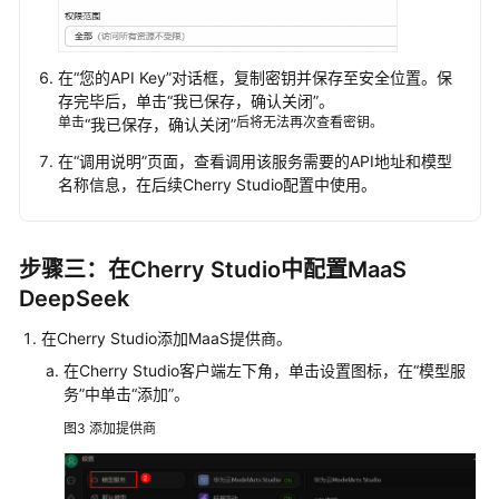
OpenClaw
OpenCode
在
“您的API Key”
对话框，复制密钥并保存至安全位置。保
存完毕后，单击
“我已保存，确认关闭”
。
Claude
单击
后将无法再次查看密钥。
“我已保存，确认关闭”
Code
在
“调用说明”
页面，查看调用该服务需要的API地址和模型
Dify
名称信息，在后续Cherry Studio配置中使用。
Cherry
Studio
步骤三：在Cherry Studio中配置MaaS
DeepSeek
Cursor
在Cherry Studio添加MaaS提供商。
Cline
在Cherry Studio客户端左下角，单击设置图标，在
“模型服
务”
中单击
“添加”
。
RAGFlow
图3
添加提供商
Deep
Research