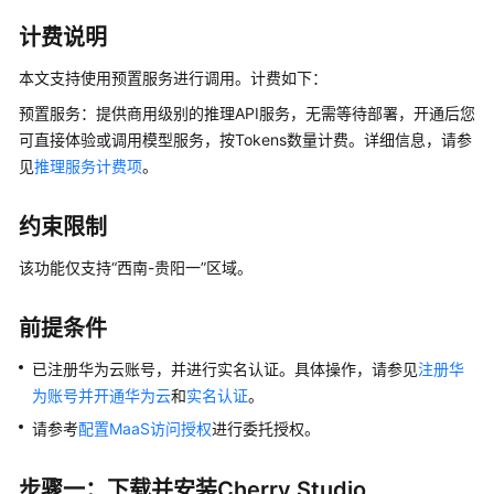
文
本
计费说明
生
本文支持使用预置服务进行调用。计费如下：
成
预置服务：提供商用级别的推理API服务，无需等待部署，开通后您
图
可直接体验或调用模型服务，按Tokens数量计费。详细信息，请参
像
见
推理服务计费项
。
理
解
约束限制
图
该功能仅支持“西南-贵阳一”区域。
片
生
前提条件
成
已注册华为云账号，并进行实名认证。具体操作，请参见
注册华
视
为账号并开通华为云
和
实名认证
。
频
生
请参考
配置MaaS访问授权
进行委托授权。
成
步骤一：下载并安装Cherry Studio