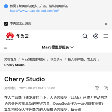
如需了解国际站更多云产品，请访问国际站。
https://www.huaweicloud.com/intl/
不再显示此消息
MaaS模型即服务
文档首页
/
MaaS模型即服务
/
模型调用
/
接入客户端/开发工具
/
Cherry Studio
最
Cherry Studio
新
动
更新时间：
2026-08-03 GMT+08:00
态
在人工智能飞速发展的当下，大语言模型（LLMs）已成为推动自然
服
语言处理应用革新的关键力量。DeepSeek作为一系列具有高效计
务
算架构和强大推理能力的大规模语言模型，备受瞩目。