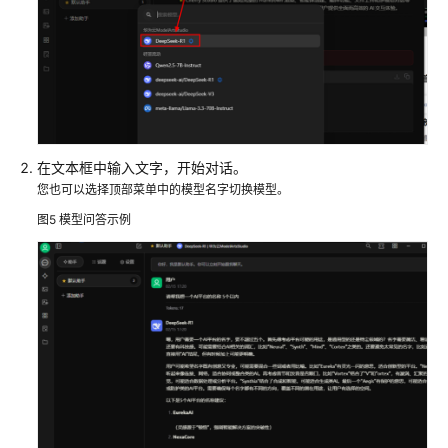
等
级
协
议
（SLA）
白
皮
在文本框中输入文字，开始对话。
书
您也可以选择顶部菜单中的模型名字切换模型。
资
图5
模型问答示例
源
支
持
区
域
系
统
权