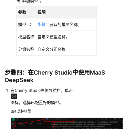
击
“添加模型”
。
参数
说明
通
用
模型 ID
步骤二
获取的模型名称。
参
考
模型名称
自定义模型名称。
产
分组名称
自定义分组名称。
品
术
语
步骤四：在Cherry Studio中使用MaaS
责
DeepSeek
任
在Cherry Studio左侧导航栏，单击
共
担
图标，选择已配置好的模型。
云
图4
选择模型
服
务