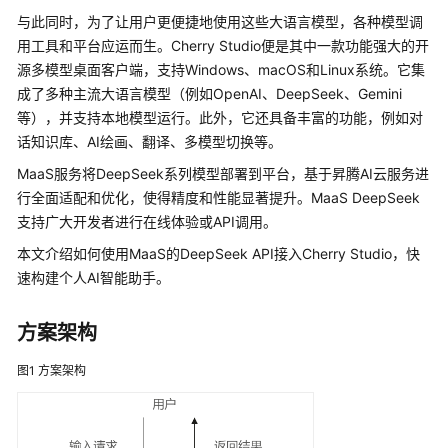
公
与此同时，为了让用户更便捷地使用这些大语言模型，各种模型调
告
用工具和平台应运而生。Cherry Studio便是其中一款功能强大的开
源多模型桌面客户端，支持Windows、macOS和Linux系统。它集
产
成了多种主流大语言模型（例如OpenAI、DeepSeek、Gemini
品
等），并支持本地模型运行。此外，它还具备丰富的功能，例如对
介
话知识库、AI绘画、翻译、多模型切换等。
绍
MaaS服务将DeepSeek系列模型部署到平台，基于昇腾AI云服务进
计
行全面适配和优化，使得精度和性能显著提升。MaaS DeepSeek
费
支持广大开发者进行在线体验或API调用。
说
本文介绍如何使用MaaS的DeepSeek API接入Cherry Studio，快
明
速构建个人AI智能助手。
配
置
方案架构
MaaS
访
图1
方案架构
问
授
权