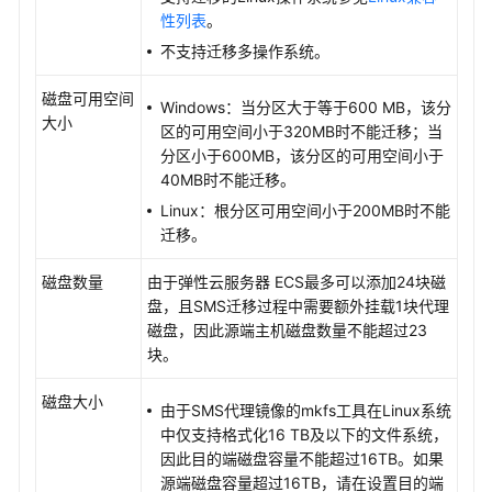
性列表
。
践
不支持迁移多操作系统。
常
见
磁盘可用空间
Windows：当分区大于等于600 MB，该分
问
大小
区的可用空间小于320MB时不能迁移；当
题
分区小于600MB，该分区的可用空间小于
40MB时不能迁移。
产
Linux：根分区可用空间小于200MB时不能
品
迁移。
咨
询
磁盘数量
由于弹性云服务器 ECS最多可以添加24块磁
盘，且SMS迁移过程中需要额外挂载1块代理
网
磁盘，因此源端主机磁盘数量不能超过23
络
块。
配
置
磁盘大小
由于SMS代理镜像的mkfs工具在Linux系统
中仅支持格式化16 TB及以下的文件系统，
主
因此目的端磁盘容量不能超过16TB。如果
机
源端磁盘容量超过16TB，请在设置目的端
迁