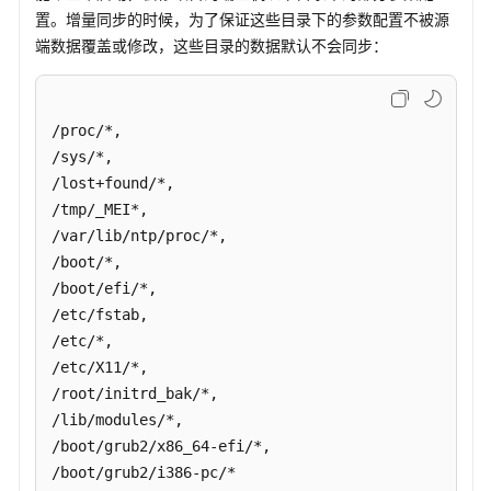
区
置。增量同步的时候，为了保证这些目录下的参数配置不被源
域
端数据覆盖或修改，这些目录的数据默认不会同步：
系
统
权
/proc/*,

限
/sys/*,

/lost+found/*,

/tmp/_MEI*,

/var/lib/ntp/proc/*,

/boot/*,

/boot/efi/*,

/etc/fstab,

/etc/*,

/etc/X11/*,

/root/initrd_bak/*,

/lib/modules/*,

/boot/grub2/x86_64-efi/*,

/boot/grub2/i386-pc/*