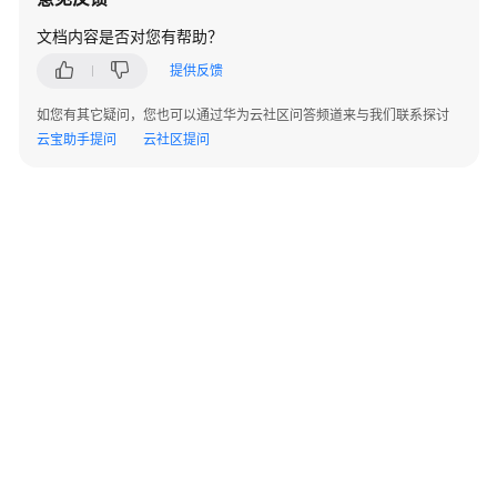
指
南
文档内容是否对您有帮助？
提供反馈
最
佳
如您有其它疑问，您也可以通过华为云社区问答频道来与我们联系探讨
实
云宝助手提问
云社区提问
践
API
参
考
服
务
端
SDK
参
考
©2026 Huaweicloud.com 版权所有
黔ICP备20004760号-14
苏B2-20130048号
场
A2.B1.B2-20070312