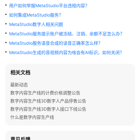
公
用户如何举报MetaStudio平台违规内容？
告
如何集成MetaStudio服务？
产
MetaStudio数字人相关问题
品
MetaStudio服务提示账户被冻结、注销、余额不足怎么办？
介
MetaStudio服务语音合成的读音正确率怎么样？
绍
MetaStudio生成的音视频内容为啥会有AI标识，如何关闭？
产
品
相关文档
彩
页
最新动态
数字内容生产线的计费价格调整公告
快
数字内容生产线3D数字人产品停售公告
速
入
数字内容生产线3D数字人接口下线公告
门
什么是数字内容生产线
用
户
意见反馈