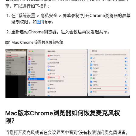
介
享，可以进行如下操作：
绍
在 “系统设置 > 隐私安全 > 屏幕录制”打开Chrome浏览器的屏幕
计
录制权限，如
图1
所示。
费
重新启动Chrome浏览器，进入会议后再次发起共享。
说
明
图1
Mac Chrome 设置共享屏幕权限
购
买
指
南
快
速
入
门
Mac版本Chrome浏览器如何恢复麦克风权
限？
管
理
当您打开麦克风或者在会议界面中看到“没有权限访问麦克风设备，