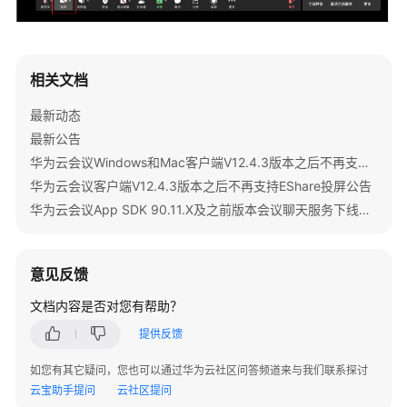
实
践
常
相关文档
见
最新动态
问
题
最新公告
华为云会议Windows和Mac客户端V12.4.3版本之后不再支持IdeaShare投屏公告
产
华为云会议客户端V12.4.3版本之后不再支持EShare投屏公告
品
华为云会议App SDK 90.11.X及之前版本会议聊天服务下线公告
规
格
意见反馈
资
源
文档内容是否对您有帮助？
订
提供反馈
购
如您有其它疑问，您也可以通过华为云社区问答频道来与我们联系探讨
账
云宝助手提问
云社区提问
号