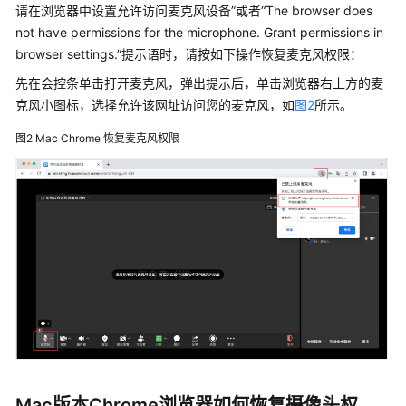
员
请在浏览器中设置允许访问麦克风设备”或者“The browser does
指
not have permissions for the microphone. Grant permissions in
南
browser settings.”提示语时，请按如下操作恢复麦克风权限：
视
先在会控条单击打开麦克风，弹出提示后，单击浏览器右上方的麦
频
克风小图标，选择允许该网址访问您的麦克风，如
图2
所示。
会
图2
Mac Chrome 恢复麦克风权限
议
用
户
指
南
网
络
研
讨
会
用
户
Mac版本Chrome浏览器如何恢复摄像头权
指