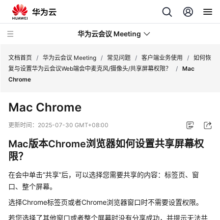
华为云会议 Meeting
文档首页
/
华为云会议 Meeting
/
常见问题
/
客户端业务使用
/
如何恢
复与设置华为云会议Web端会中麦克风/摄像头/共享屏幕权限？
/
Mac
Chrome
最
新
Mac Chrome
动
态
更新时间：
2025-07-30 GMT+08:00
Mac版本Chrome浏览器如何设置共享屏幕权
服
务
限？
公
在会中单击“共享”后，可以选择您需要共享的内容：标签页、窗
告
口、整个屏幕。
产
选择Chrome标签页或者Chrome浏览器窗口时不需要设置权限。
品
若您选择了其他窗口或者整个屏幕时没有分享成功，并提示无法共