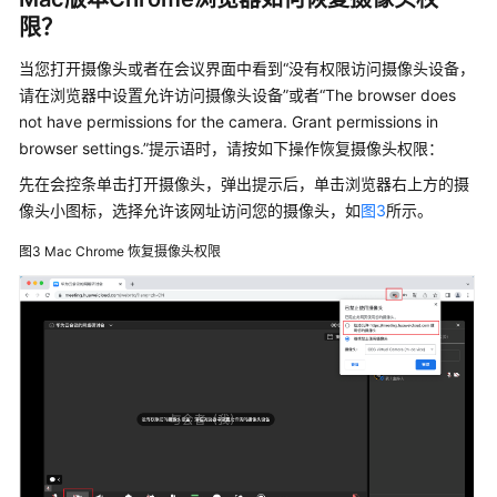
南
限？
当您打开摄像头或者在会议界面中看到“没有权限访问摄像头设备，
智
请在浏览器中设置允许访问摄像头设备”或者“The browser does
能
会
not have permissions for the camera. Grant permissions in
议
browser settings.”提示语时，请按如下操作恢复摄像头权限：
室
先在会控条单击打开摄像头，弹出提示后，单击浏览器右上方的摄
用
像头小图标，选择允许该网址访问您的摄像头，如
图3
所示。
户
指
图3
Mac Chrome 恢复摄像头权限
南
开
发
与
集
成
最
佳