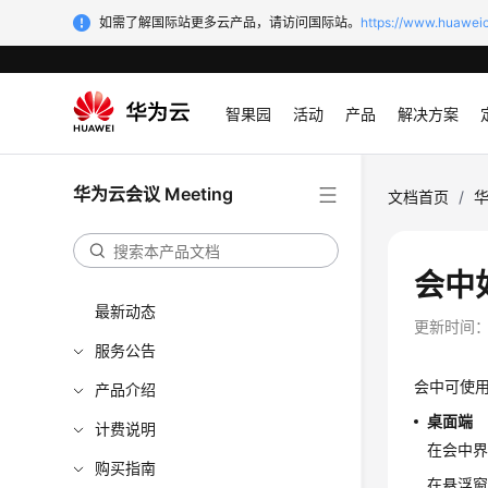
如需了解国际站更多云产品，请访问国际站。
https://www.huaweic
智果园
活动
产品
解决方案
华为云会议 Meeting
文档首页
/
华
会中
最新动态
更新时间
服务公告
会中可使
产品介绍
桌面端
计费说明
在会中
购买指南
在悬浮窗