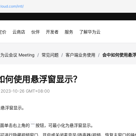
loud.com/intl/
定价
云商店
伙伴
开发者
服务
了解华为云
为云会议 Meeting
/
常见问题
/
客户端业务使用
/
会中如何使用悬
如何使用悬浮窗显示？
：
2023-10-26 GMT+08:00
用悬浮窗显示。
界面单击右上角的
按钮，可最小化为悬浮窗显示。
可进行隐藏视频窗口、开启或关闭麦克风/扬声器/视频、恢复主窗口的操