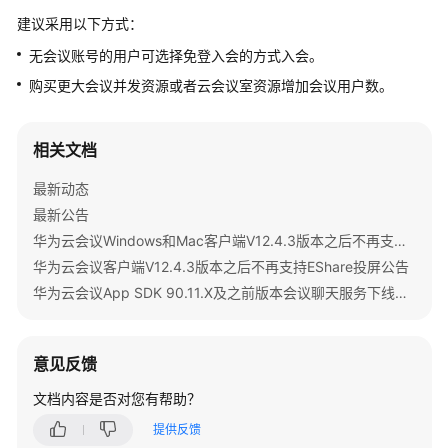
公
建议采用以下方式：
告
无会议账号的用户可选择免登入会的方式入会。
产
购买更大会议并发资源或者云会议室资源增加会议用户数。
品
介
绍
相关文档
最新动态
计
费
最新公告
说
华为云会议Windows和Mac客户端V12.4.3版本之后不再支持IdeaShare投屏公告
明
华为云会议客户端V12.4.3版本之后不再支持EShare投屏公告
华为云会议App SDK 90.11.X及之前版本会议聊天服务下线公告
购
买
指
意见反馈
南
文档内容是否对您有帮助？
快
提供反馈
速