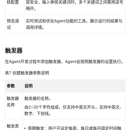
成
核配置
容安全，输入审核关键词时，多个关键词之间需用逗号
员
隔开。
预览调
实时测试和优化Agent功能的工具，展示运行的结果与
授
试
调用详情。
权
管
理
触发器
资
源
在Agent开发过程中添加触发器，Agent会按照触发器的设置执行。
与
表7
创建触发器参数说明
订
阅
参数
说明
审
触发器
触发器的名称。
计
名称
由2~20个字符组成，仅支持中英文开头，支持中英文、
附
数字、下划线。
录
触发类
周期触发：用户可设定每周、每日或每月固定时间触