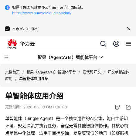
如需了解国际站更多云产品，请访问国际站。
https://www.huaweicloud.com/intl/
不再显示此消息
智果（AgentArts）智能体平台
文档首页
/
智果（AgentArts）智能体平台
/
低代码开发
/
开发单智能体
应用
/
单智能体应用介绍
最
单智能体应用介绍
新
动
更新时间：
2026-08-03 GMT+08:00
态
单智能体（Single Agent）是一个独立运作的AI实体，能自主感知
产
环境、规划决策并执行任务，全程无需其他智能体协作。其核心特
品
点是集中化处理，适用于目标明确、复杂度较低的场景（如客服机