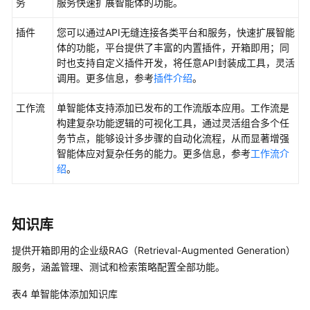
务
服务快速扩展智能体的功能。
应
用
插件
您可以通过API无缝连接各类平台和服务，快速扩展智能
体的功能，平台提供了丰富的内置插件，开箱即用；同
为
时也支持自定义插件开发，将任意API封装成工具，灵活
应
调用。更多信息，参考
插件介绍
。
用
添
工作流
单智能体支持添加已发布的工作流版本应用。工作流是
加
构建复杂功能逻辑的可视化工具，通过灵活组合多个任
技
务节点，能够设计多步骤的自动化流程，从而显著增强
能
智能体应对复杂任务的能力。更多信息，参考
工作流介
绍
。
为
应
用
知识库
添
加
提供开箱即用的企业级RAG（Retrieval-Augmented Generation）
知
服务，涵盖管理、测试和检索策略配置全部功能。
识
库
表4
单智能体添加知识库