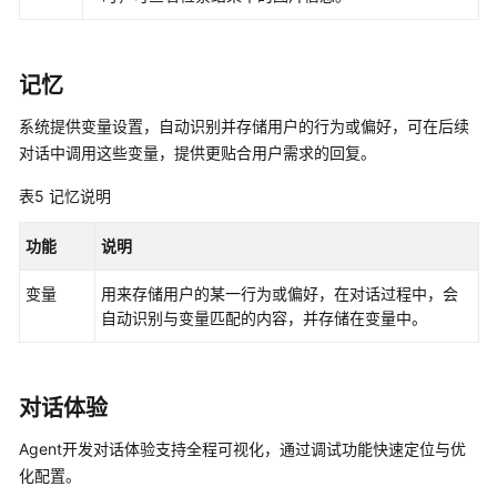
能
体
应
记忆
用
系统提供变量设置，自动识别并存储用户的行为或偏好，可在后续
管
对话中调用这些变量，提供更贴合用户需求的回复。
理
应
表5
记忆说明
用
功能
说明
开
发
变量
用来存储用户的某一行为或偏好，在对话过程中，会
工
自动识别与变量匹配的内容，并存储在变量中。
作
流
应
对话体验
用
Agent开发对话体验支持全程可视化，通过调试功能快速定位与优
开
化配置。
发