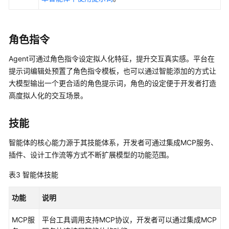
医
疗
问
诊
角色指令
助
手
Agent可通过角色指令设定拟人化特征，提升交互真实感。平台在
智
提示词编辑处预置了角色指令模板，也可以通过智能添加的方式让
能
大模型输出一个更合适的角色提示词，角色的设定便于开发者打造
体
高度拟人化的交互场景。
应
用
技能
创
智能体的核心能力源于其技能体系，开发者可通过集成MCP服务、
建
插件、设计工作流等方式不断扩展模型的功能范围。
并
配
表3
智能体技能
置
单
功能
说明
智
能
MCP服
平台工具调用支持MCP协议，开发者可以通过集成MCP
体