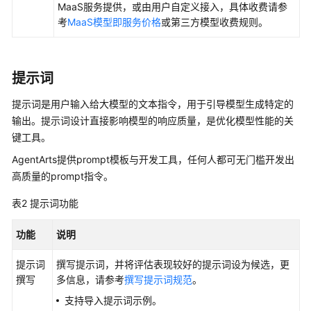
用
MaaS服务提供，或由用户自定义接入，具体收费请参
选
考
MaaS模型即服务价格
或第三方模型收费规则。
型
指
南
提示词
低
提示词是用户输入给大模型的文本指令，用于引导模型生成特定的
代
输出。提示词设计直接影响模型的响应质量，是优化模型性能的关
码
键工具。
应
AgentArts提供prompt模板与开发工具，任何人都可无门槛开发出
用
高质量的prompt指令。
开
发
表2
提示词功能
流
程
功能
说明
开
提示词
撰写提示词，并将评估表现较好的提示词设为候选，更
发
撰写
多信息，请参考
撰写提示词规范
。
单
智
支持导入提示词示例。