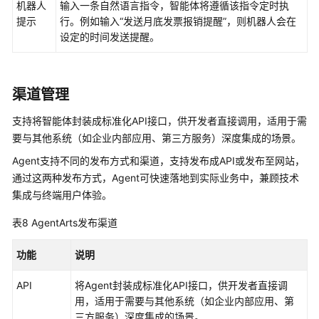
实
机器人
输入一条自然语言指令，智能体将遵循该指令定时执
践
提示
行。例如输入
“发送月底发票报销提醒”
，则机器人会在
设定的时间发送提醒。
API
参
考
渠道管理
SDK
支持将智能体封装成标准化API接口，供开发者直接调用，适用于需
参
要与其他系统（如企业内部应用、第三方服务）深度集成的场景。
考
Agent支持不同的发布方式和渠道，支持发布成API或发布至网站，
通过这两种发布方式，Agent可快速落地到实际业务中，兼顾技术
常
集成与终端用户体验。
见
问
表8
AgentArts发布渠道
题
功能
说明
视
频
API
将Agent封装成标准化API接口，供开发者直接调
帮
用，适用于需要与其他系统（如企业内部应用、第
助
三方服务）深度集成的场景。