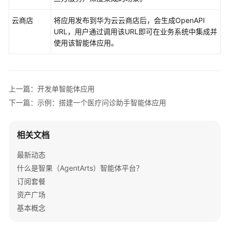
文
云商店
将应用发布到华为云云商店后，会生成OpenAPI
档
URL，用户通过调用该URL即可在业务系统中集成并
下
使用该智能体应用。
载
通
上一篇：开发单智能体应用
用
下一篇：示例：搭建一个医疗问诊助手智能体应用
参
考
相关文档
产
品
最新动态
术
什么是智果（AgentArts）智能体平台？
语
订阅套餐
资产广场
责
任
基本概念
共
担