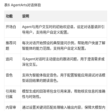
多
表6
AgentArts对话体验
智
能
功能
说明
体
应
开场白
Agent与用户交互时的初始欢迎语，设定对话基调并引
用
导用户，支持用户自定义配置。
组
推荐问
每次对话开始预设的典型提问示例，帮助用户快速了解
件
题
智能体的能力范围，支持用户自定义配置。
库
追问
与Agent对话时主动提出的跟进问题，用于澄清需求或
模
深化交互。
型
音色
支持为智能体指定音色，用于配置智能应用调试对话模
管
型返回结果的朗读音色。
理
使
引用和
模型生成的回答将包含引用来源，帮助核实信息的准确
用
归属
性与时效性。
AgentArts
的
内容审
通过设置关键词匹配处理输入输出内容，保障大模型内