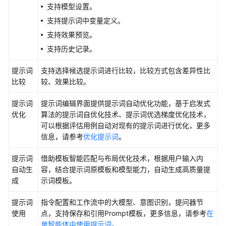
能
支持模型设置。
体
支持提示词中变量定义。
应
支持效果预览。
用
支持历史记录。
单
提示词
智
支持选择候选提示词进行比较，比较方式包含差异性比
比较
能
较、效果比较。
体
提示词
提示词编辑界面提供提示词自动优化功能，基于启发式
应
优化
算法的提示词自优化技术、提示词优选梯度优化技术，
用
可以根据评估用例自动对现有的提示词进行优化，更多
介
信息，请参考
优化提示词
。
绍
提示词
借助模板智能匹配与布局优化技术，根据用户输入内
示
自动生
容，结合提示词原模板和模型能力，自动生成高质量提
例：
成
示词模板。
搭
建
提示词
指令配置和工作流中的大模型、意图识别，提问器节
一
使用
点，支持保存和引用Prompt模板，更多信息，请参考
在
个
单智能体中使用提示词
。