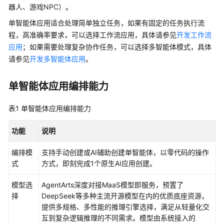
介
器人、游戏NPC）。
绍
单智能体应用适合处理简单独立任务，如果有固定的任务执行流
程，高准确率要求，可以选择工作流应用，具体请参见
开发工作流
开
应用
；如果需要处理复杂协作任务，可以选择多智能体模式，具体
始
请参见
开发多智能体应用
。
使
用
单智能体应用编排能力
计
费
表1
单智能体应用编排能力
说
明
功能
说明
低
编排模
支持手动创建或AI辅助创建单智能体，以零代码的操作
代
式
方式，即刻完成1个原生AI应用创建。
码
开
模型选
AgentArts深度对接MaaS模型即服务，预置了
发
择
DeepSeek等多种主流开源模型在内的优质底座资源，
提供多规格、多性能的推理引擎选择，满足从轻量化交
应
互到复杂逻辑推理的不同需求。模型由系统接入的