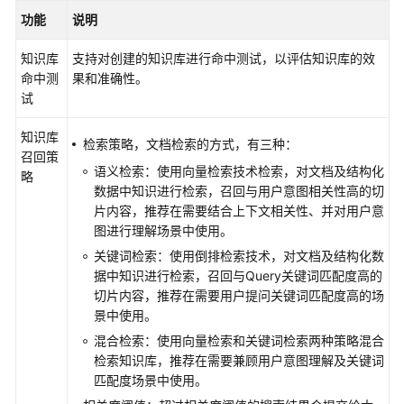
为
功能
说明
应
用
知识库
支持对创建的知识库进行命中测试，以评估知识库的效
添
命中测
果和准确性。
加
试
记
忆
知识库
检索策略，文档检索的方式，有三种：
召回策
语义检索：使用向量检索技术检索，对文档及结构化
提
略
数据中知识进行检索，召回与用户意图相关性高的切
升
片内容，推荐在需要结合上下文相关性、并对用户意
应
图进行理解场景中使用。
用
对
关键词检索：使用倒排检索技术，对文档及结构化数
话
据中知识进行检索，召回与Query关键词匹配度高的
体
切片内容，推荐在需要用户提问关键词匹配度高的场
验
景中使用。
混合检索：使用向量检索和关键词检索两种策略混合
调
检索知识库，推荐在需要兼顾用户意图理解及关键词
试
匹配度场景中使用。
应