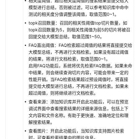
相关度阈值：超过相关度阈值的搜索结果会提交给大
用
模型进行总结，否则被过滤，可以参考知识库中命中
测试的相关度分值调整该阈值，取值范围0~1。
配
topk召回数量：召回的相关性阈值top切片数量，如
置
topk召回数量为5，则相关性阈值为前5的切片将被召
触
回提交给大模型总结，取值范围1~50。
发
器
FAQ直出阈值：FAQ检索超过阈值的结果将直接提交给
大模型总结，不再进行文档检索。如果没有超过阈值
的结果，将进行文档检索，取值范围0~1。
发
启用FAQ功能后，系统将优先检索FAQ数据。如果未命
布
中结果，则会继续查询切片内容，可能会带来一定的
应
性能开销。当FAQ检索结果超过预设阈值时，将直接
用
提交给大模型进行总结，不再进行文档检索。如果未
超过阈值，则将继续进行文档检索。
通
过
查看来源：添加知识库并开启此功能后，可以在预览
API
调试界面中查看搜索结果的详细来源信息，包括上下
调
文内容和文件名称。有助于更快速、准确地定位和理
用
解搜索结果。
单
查看图片：开启此功能后，当知识库支持图片检索
智
时，可查看检索结果中的图片信息。