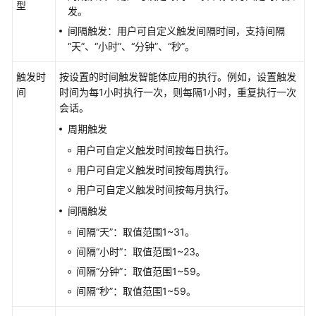
高
型
发。
代
间隔触发：用户可自定义触发间隔时间，支持间隔
码
“天”
、
“小时”
、
“分钟”
、
“秒”
。
开
发
触发时
按设置的时间触发智能体应用的执行。例如，设置触发
间
时间为每1小时执行一次，则每隔1小时，重复执行一次
智
会话。
能
周期触发
体
运
用户可自定义触发时间按每日执行。
营
用户可自定义触发时间按每周执行。
运
用户可自定义触发时间按每月执行。
维
间隔触发
OfficeAce
间隔
“天”
：取值范围1~31。
(PC
间隔
“小时”
：取值范围1~23。
版)
间隔
“分钟”
：取值范围1~59。
最
间隔
“秒”
：取值范围1~59。
佳