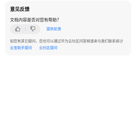
意见反馈
云
文档内容是否对您有帮助？
服
务
提供反馈
等
级
如您有其它疑问，您也可以通过华为云社区问答频道来与我们联系探讨
协
云宝助手提问
云社区提问
议
（SLA）
白
皮
书
资
源
支
持
区
域