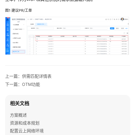
服
务
图1
建议PR/工单
解
决
方
案
映
云
科
技
车
上一篇：供需匹配详情表
联
下一篇：OTM功能
网
数
据
相关文档
基
方案概述
础
设
资源和成本规划
施
配置云上网络环境