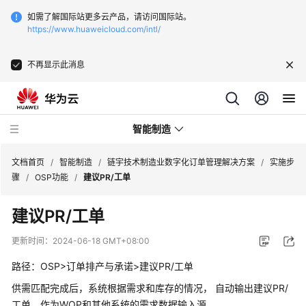
如需了解国际站更多云产品，请访问国际站。
https://www.huaweicloud.com/intl/
不再显示此消息
智能制造
文档首页
/
智能制造
/
链宇技术制造业数字化订单管理解决方案
/
实施步
骤
/
OSP功能
/
建议PR/工单
华
建议PR/工单
为
云
更新时间：
2024-06-18 GMT+08:00
芯
片
路径：OSP>订单排产与承诺>建议PR/工单
EDA
供需匹配完成后，系统根据需求和库存的情况， 自动输出建议PR/
云
工单，作为WOP和其他系统的需求数据输入源。