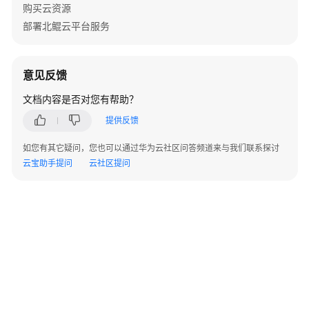
解
购买云资源
决
部署北鲲云平台服务
方
案
意见反馈
美
云
文档内容是否对您有帮助？
智
提供反馈
数
产
如您有其它疑问，您也可以通过华为云社区问答频道来与我们联系探讨
品
云宝助手提问
云社区提问
企
划
数
字
化
解
决
方
案