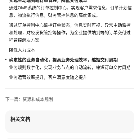
实现主动端到端订单管理，降低交付成本
通过OMS系统的订单控制中心，实现客户需求信息，订单计划信
亿
息，物流执行信息，财务管控信息的高度集成。
信
通过订单控制中心监控订单状态，信息实时可视，异常主动监控
华
和处理，财经发货管控等操作，为企业提供端到端的订单交付过
辰
程管控解决方案
数
据
降低人力成本
中
确定性的业务自动化，提高业务处理效率，缩短交付周期
台
业务规则数字化，实现业务节点的自动流转，缩短订单交付周期
解
决
业务运营效率提升，客户满意度随之提升
方
案
实
下一篇：资源和成本规划
践
万
相关文档
腾
科
技