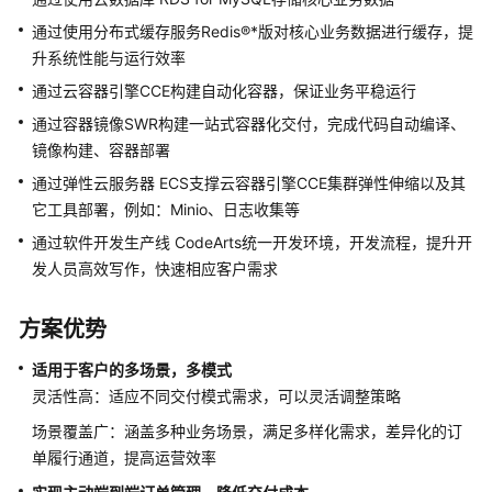
化
解
通过使用分布式缓存服务Redis®*版对核心业务数据进行缓存，提
决
升系统性能与运行效率
方
通过云容器引擎CCE构建自动化容器，保证业务平稳运行
案
通过容器镜像SWR构建一站式容器化交付，完成代码自动编译、
镜像构建、容器部署
用
友
通过弹性云服务器 ECS支撑云容器引擎CCE集群弹性伸缩以及其
装
它工具部署，例如：Minio、日志收集等
备
通过软件开发生产线 CodeArts统一开发环境，开发流程，提升开
制
发人员高效写作，快速相应客户需求
造
企
业
方案优势
数
字
适用于客户的多场景，多模式
化
灵活性高：适应不同交付模式需求，可以灵活调整策略
解
场景覆盖广：涵盖多种业务场景，满足多样化需求，差异化的订
决
单履行通道，提高运营效率
方
案