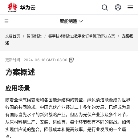
智能制造
文档首页
/
智能制造
/
链宇技术制造业数字化订单管理解决方案
/
方案概
述
华
更新时间：
2024-06-18 GMT+08:00
为
云
方案概述
芯
片
应用场景
EDA
云
随着全球气候变暖和各国能源结构的转型，绿色清洁能源成为世界
服
各国的共同追求。中国光伏产业经过二十多年的发展，已经成为具
务
有国际当先水平的新兴战略产业。但因为光伏产业涉及多个环节，
解
从原材料到生产、安装、运维等，每个环节都有不同的挑战。如何
决
实现供应链的整合，降低成本和提高效率，是行业发展的一个痛
方
点。
案