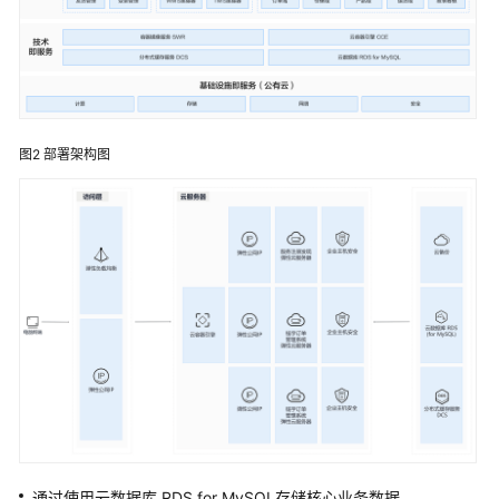
字
化
工
厂
解
决
图2
部署架构图
方
案
数
码
大
方
CAXA
研
发
制
造
一
体
通过使用云数据库 RDS for MySQL存储核心业务数据