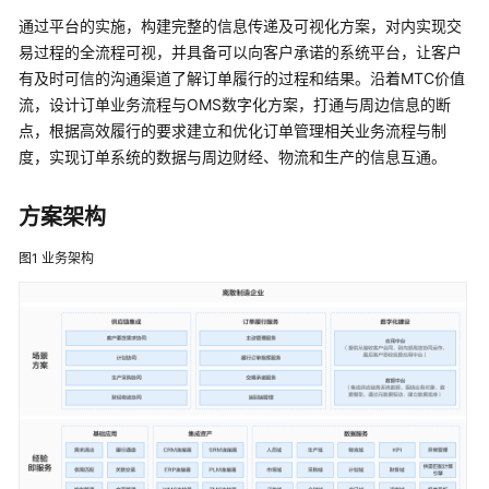
云
通过平台的实施，构建完整的信息传递及可视化方案，对内实现交
智
易过程的全流程可视，并具备可以向客户承诺的系统平台，让客户
数
有及时可信的沟通渠道了解订单履行的过程和结果。沿着MTC价值
产
流，设计订单业务流程与OMS数字化方案，打通与周边信息的断
品
点，根据高效履行的要求建立和优化订单管理相关业务流程与制
企
度，实现订单系统的数据与周边财经、物流和生产的信息互通。
划
数
字
方案架构
化
解
图1
业务架构
决
方
案
天
心
天
思
数