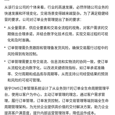
从该行业公司的个体来看，行业的高速发展，必然伴随公司业务的
映
快速发展和环境变化，交易场景变得越来越复杂。为了满足稳健经
云
营的要求，公司对订单业务管理提出了新的要求：
科
从全量需求、供应全要素和交易全流程的视角，对客户需求的交
技
车
期做出合理承诺，并结合数字化技术应用，实现交易过程的可视
联
化和及时准确。
网
订单管理需负责跟踪和管理备发货风险，确保交易履行过程中的
数
风险得到有效控制。
据
订单管理需要主导交易流、信息流和实物流的协同一致，使订单
基
础
从流程化走向数字化，以改进关键绩效指标，如订单承诺准确
设
率、交付周期和成品库存周期等，从而支持公司经营结果的预测
施
和风险的可视可管理。
解
链宇OMS订单管理系统设计了从业务到IT的订单全生命周期管理平
决
台，使用以客户为中心，主动订单管理的理念，通过客户需求管
方
理，履行订单管理，订单发货控制，订单交易管理等端到端全生命
案
周期管理架构，为光伏企业提供高价值的交付解决方案，助力企业
提高客户满意度，提升内部运营管理效率，降低运作成本。
美