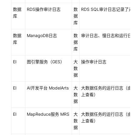
运
数据
RDS操作审计日志
数
RDS SQL审计日志记录了
维
库
据
监
库
控
数据
ManagoDB日志
数
审计日志、慢日志和运行日
运
库
据
维
库
监
控
EI
图引擎服务（GES）
大
操作审计日志
原
数
则
据
统
EI
AI开发平台 ModelArts
大
大数据任务的运行日志（由于是
一
数
上查看）
资
据
源
监
EI
MapReduce服务 MRS
大
大数据任务的运行日志（由于是
控
数
上查看）
据
统