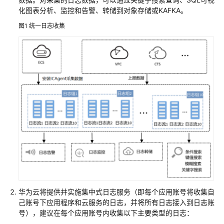
级
化图表分析、监控和告警、转储到对象存储或KAFKA。
解
图1
统一日志收集
决
方
案
基
于
开
源
Modsecurity
构
建
WAF
华
为
华为云将提供并实施集中式日志服务（即每个应用账号将收集自
云
己账号下应用程序和云服务的日志，并将所有日志接入到日志账
办
号），建议在每个应用账号内收集以下主要类型的日志：
公