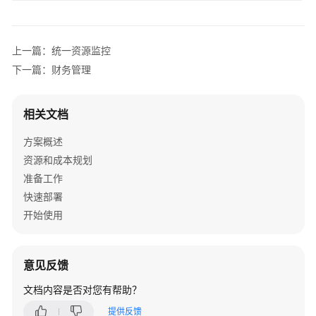
资
源
上一篇：统一资源监控
支
持
下一篇：财务管理
区
域
相关文档
系
方案概述
统
资源和成本规划
权
限
准备工作
快速部署
开始使用
意见反馈
文档内容是否对您有帮助？
提供反馈