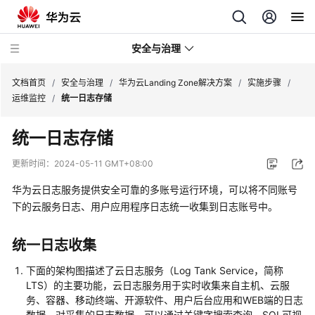
安全与治理
文档首页
/
安全与治理
/
华为云Landing Zone解决方案
/
实施步骤
/
运维监控
/
统一日志存储
Web
统一日志存储
网
站
更新时间：
2024-05-11 GMT+08:00
基
础
华为云日志服务提供安全可靠的多账号运行环境，可以将不同账号
安
下的云服务日志、用户应用程序日志统一收集到日志账号中。
全
防
统一日志收集
护
下面的架构图描述了云日志服务（Log Tank Service，简称
等
LTS）的主要功能，云日志服务用于实时收集来自主机、云服
保
务、容器、移动终端、开源软件、用户后台应用和WEB端的日志
二
数据。对采集的日志数据，可以通过关键字搜索查询、SQL可视