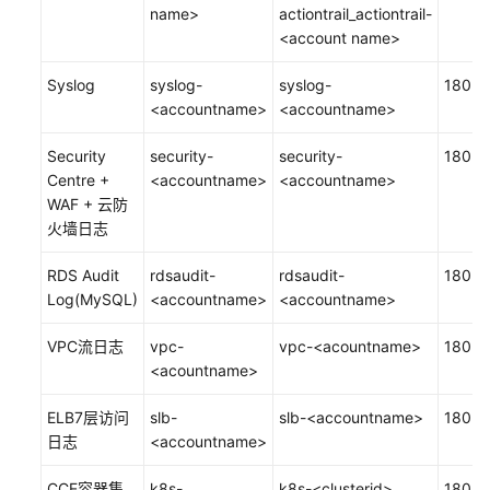
name>
actiontrail_actiontrail-
预
<account name>
签
名
Syslog
syslog-
syslog-
180
URL
<accountname>
<accountname>
直
传
Security
security-
security-
180
OBS
Centre +
<accountname>
<accountname>
WAF + 云防
中
火墙日志
云
网
RDS Audit
rdsaudit-
rdsaudit-
180
安
Log(MySQL)
<accountname>
<accountname>
AI
防
VPC流日志
vpc-
vpc-<acountname>
180
护
<acountname>
者
解
ELB7层访问
slb-
slb-<accountname>
180
决
日志
<accountname>
方
案
CCE容器集
k8s-
k8s-<clusterid>
180