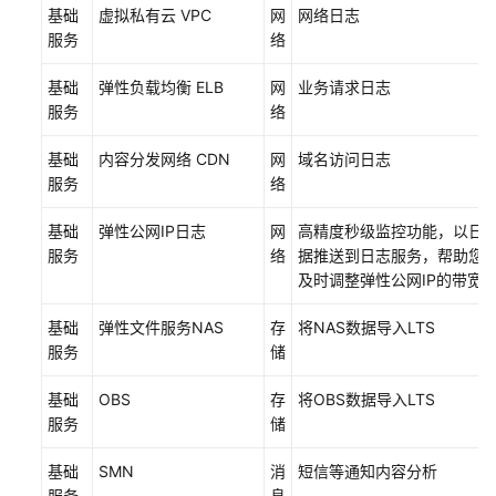
基础
虚拟私有云 VPC
网
网络日志
方
服务
络
案
概
基础
弹性负载均衡 ELB
网
业务请求日志
述
服务
络
资
基础
内容分发网络 CDN
网
域名访问日志
源
服务
络
与
成
基础
弹性公网IP日志
网
高精度秒级监控功能，以日
本
服务
络
据推送到日志服务，帮助您
规
及时调整弹性公网IP的带宽
划
基础
弹性文件服务NAS
存
将NAS数据导入LTS
实
服务
储
施
步
基础
OBS
存
将OBS数据导入LTS
骤
服务
储
企
基础
SMN
消
短信等通知内容分析
业
服务
息