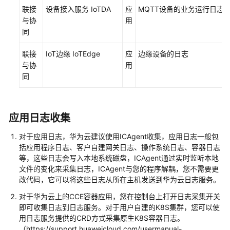
一
联接
设备接入服务 IoTDA
应
MQTT设备的业务运行日志
日
与协
用
志
同
存
储
联接
IoT边缘 IoTEdge
应
边缘设备的日志
与协
用
财
同
务
管
理
应用日志收集
自
对于应用日志，华为云建议使用ICAgent收集，应用日志一般包
动
括应用程序日志、客户自建网关日志、操作系统日志、容器日志
化
等，这些日志会写入本地系统磁盘，ICAgent通过实时监听本地
部
文件的变化来采集日志，ICAgent与您的程序解耦，您不需要更
署
改代码，它可以将这些日志从所在主机发送到华为云日志服务。
步
对于华为云上的CCE容器应用，您在控制台上打开日志采集开关
骤
即可收集日志到日志服务。对于用户自建的K8S集群，您可以使
用日志服务提供的CRD方式采集原生K8S容器日志。
附
（https://support.huaweicloud.com/usermanual-