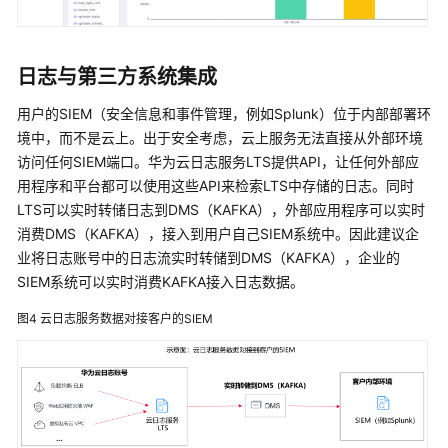
术
语
日志与第三方系统集成
责
任
用户的SIEM（安全信息和事件管理，例如Splunk）位于内部部署环
共
境中，而不是云上。出于安全考虑，云上服务无法直接从外部环境
担
访问任何SIEM端口。华为云日志服务LTS提供API，让任何外部应
用程序和平台都可以使用这些API来检索LTS中存储的日志。同时
云
服
LTS可以实时转储日志到DMS（KAFKA），外部应用程序可以实时
务
消费DMS（KAFKA），接入到用户自己SIEM系统中。因此建议企
等
业将日志账号中的日志流实时转储到DMS（KAFKA），企业的
级
SIEM系统可以实时消费KAFKA接入日志数据。
协
议
图4
云日志服务数据对接客户的SIEM
（SLA）
白
皮
书