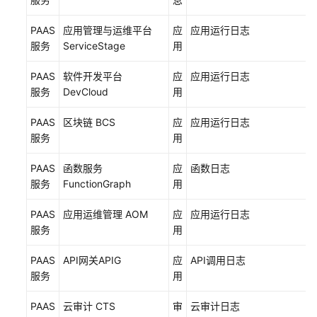
IT
治
PAAS
应用管理与运维平台
应
应用运行日志
理
服务
ServiceStage
用
架
PAAS
软件开发平台
应
应用运行日志
构
服务
DevCloud
用
Landing
PAAS
区块链 BCS
应
应用运行日志
Zone
服务
用
总
体
PAAS
函数服务
应
函数日志
设
服务
FunctionGraph
用
计
原
PAAS
应用运维管理 AOM
应
应用运行日志
则
服务
用
Landing
PAAS
API网关APIG
应
API调用日志
Zone
服务
用
网
络
PAAS
云审计 CTS
审
云审计日志
规