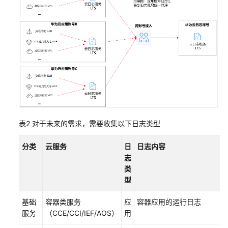
顶
象
业
务
安
全
解
决
方
案
表2
对于未来的需求，需要收集以下日志类型
华
为
分类
云服务
日
日志内容
云
志
Landing
类
Zone
型
解
决
基础
容器类服务
应
容器应用的运行日志
方
服务
（CCE/CCI/IEF/AOS）
用
案