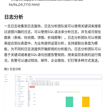
录
lts/lts_04_1110.html）
修
日志分析
订
记
一旦日志收集到日志服务，日志分析团队就可以使用关键词来搜索
录
过滤感兴趣的日志，可以使用SQL语法来分析日志，并生成可视化
图表（表格、柱状图、饼图、折线图等）。日志分析团队可以将图
文
表组合到仪表盘中，为业务提供运营分析，支持提取仪表盘为模
档
板，为不同的日志流提供开箱即用的分析能力。日志分析团队可以
下
基于关键词或者是SQL语句创建告警规则，用来监控系统的运行情
载
况，告警可以通过短信、邮件、企业微信、钉钉等多种方式发送。
图3
日志分析
通
用
参
考
产
品