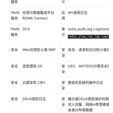
服务
计
划
PAAS
应用与数据集成平台
应
API调用日志
身
服务
ROMA Connect
用
份
和
PAAS
DCS
审
redis_audit_log Logst
权
服务
计
redis_slow_run_log Lo
限
管
理
安全
Web应用防火墙 WAF
安
攻击、请求和访问防火墙日
全
资
安全
态势感知 SA
安
HSS、ANTIDDOS等安全
源
全
治
理
安全
云堡垒机 CBH
安
堡垒机系统的操作日志
全
安
全
安全
DDoS高防日志
安
展示被DDoS高防保护的网站
合
全
流入流量、网络in带宽峰值、
规
来源分布等数据