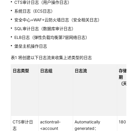
CTS审计日志（用户操作日志）
安
系统日志（ECS日志）
全
解
安全中心+WAF+云防火墙日志（安全相关日志）
决
SQL审计日志（数据库审计日志）
方
案
ELB日志（弹性负载均衡第7层网络日志）
堡垒主机操作日志
等
保
表1
将创建以下日志流来收集上述类型的日志
合
规
日志类型
日志组
日志流
存储周
安
期
全
（天）
解
决
方
案
CTS审计日
actiontrail-
Automatically
180
使
志
<account
generated：
用