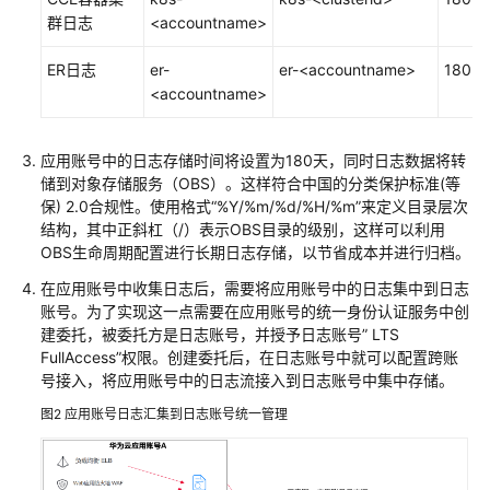
群日志
<accountname>
杭
州
ER日志
er-
er-<accountname>
180
友
<accountname>
声
科
技
应用账号中的日志存储时间将设置为180天，同时日志数据将转
股
储到对象存储服务（OBS）。这样符合中国的分类保护标准(等
份
保) 2.0合规性。使用格式“%Y/%m/%d/%H/%m”来定义目录层次
有
结构，其中正斜杠（/）表示OBS目录的级别，这样可以利用
限
OBS生命周期配置进行长期日志存储，以节省成本并进行归档。
公
在应用账号中收集日志后，需要将应用账号中的日志集中到日志
司
账号。为了实现这一点需要在应用账号的统一身份认证服务中创
解
建委托，被委托方是日志账号，并授予日志账号” LTS
决
FullAccess”权限。创建委托后，在日志账号中就可以配置跨账
方
号接入，将应用账号中的日志流接入到日志账号中集中存储。
案
图2
应用账号日志汇集到日志账号统一管理
实
践