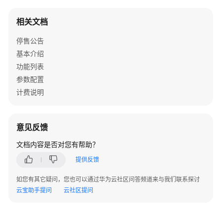
介
绍
相关文档
快
停售公告
速
基本介绍
入
功能列表
门
参数配置
计费说明
管
理
端
指
意见反馈
南
文档内容是否对您有帮助？
用
提供反馈
户
如您有其它疑问，您也可以通过华为云社区问答频道来与我们联系探讨
端
云宝助手提问
云社区提问
指
南