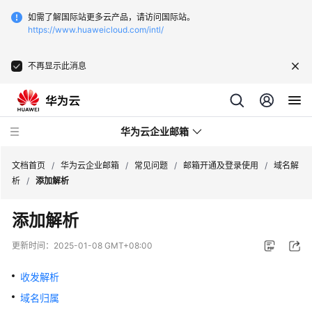
如需了解国际站更多云产品，请访问国际站。
https://www.huaweicloud.com/intl/
不再显示此消息
华为云企业邮箱
文档首页
/
华为云企业邮箱
/
常见问题
/
邮箱开通及登录使用
/
域名解
析
/
添加解析
服
添加解析
务
公
更新时间：
2025-01-08 GMT+08:00
告
收发解析
产
域名归属
品