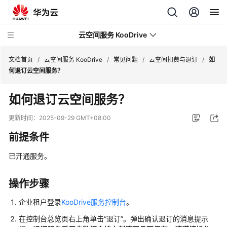
云空间服务 KooDrive
文档首页
/
云空间服务 KooDrive
/
常见问题
/
云空间扣费与退订
/
如
何退订云空间服务？
最
如何退订云空间服务？
新
动
更新时间：
2025-09-29 GMT+08:00
态
前提条件
产
已开通服务。
品
介
绍
操作步骤
企业租户登录
KooDrive服务控制台
。
计
费
在控制台总览页右上角单击“退订”。弹出确认退订的消息提示