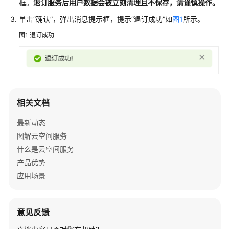
说
框。
退订服务后用户数据会被立刻清理且不保存，请谨慎操作。
明
单击“确认”，弹出消息提示框，提示“退订成功”如
图1
所示。
快
图1
退订成功
速
入
门
用
相关文档
户
指
最新动态
南
图解云空间服务
什么是云空间服务
API
参
产品优势
考
应用场景
常
见
意见反馈
问