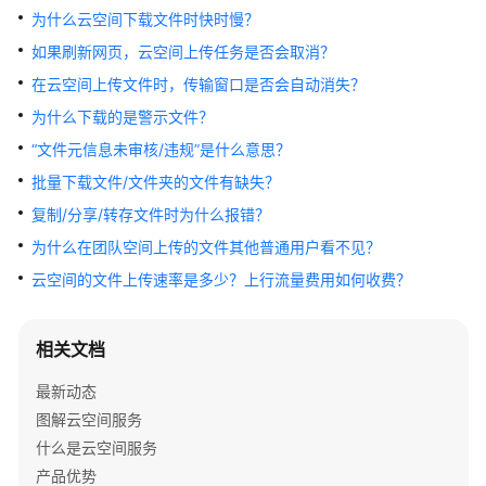
介
为什么云空间下载文件时快时慢？
绍
如果刷新网页，云空间上传任务是否会取消？
计
在云空间上传文件时，传输窗口是否会自动消失？
费
为什么下载的是警示文件？
说
“文件元信息未审核/违规”是什么意思？
明
批量下载文件/文件夹的文件有缺失？
快
复制/分享/转存文件时为什么报错？
速
为什么在团队空间上传的文件其他普通用户看不见？
入
门
云空间的文件上传速率是多少？上行流量费用如何收费？
用
相关文档
户
指
最新动态
南
图解云空间服务
什么是云空间服务
API
参
产品优势