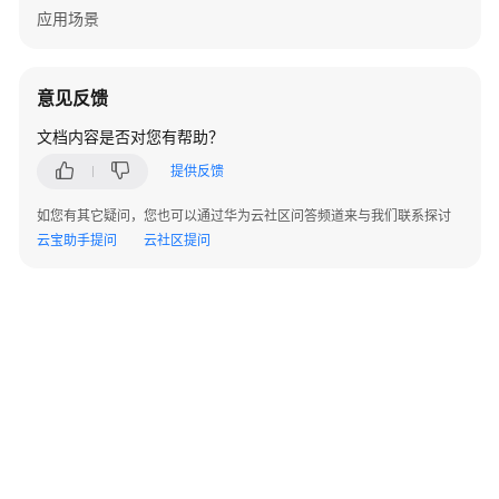
考
应用场景
常
见
意见反馈
问
题
文档内容是否对您有帮助？
提供反馈
云
空
如您有其它疑问，您也可以通过华为云社区问答频道来与我们联系探讨
间
云宝助手提问
云社区提问
企
业
组
织
结
构
云
空
间