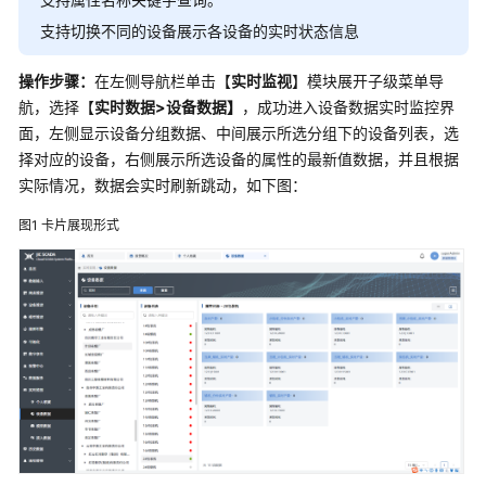
支持切换不同的设备展示各设备的实时状态信息
映
云
操作步骤：
在左侧导航栏单击【
实时监视
】模块展开子级菜单导
科
航，选择【
实时数据>设备数据】
，成功进入设备数据实时监控界
技
面，左侧显示设备分组数据、中间展示所选分组下的设备列表，选
车
择对应的设备，右侧展示所选设备的属性的最新值数据，并且根据
联
实际情况，数据会实时刷新跳动，如下图：
网
数
图1
卡片展现形式
据
基
础
设
施
解
决
方
案
美