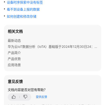
公
设备时序探索中没有标签
告
看不到设备上报的数据
如何创建和修改存储
产
品
介
相关文档
绍
最新动态
用
华为云IoT数据分析（IoTA）基础版于2024年12月30日24：00（北京时间）停售/下线通知
户
产品简介
指
产品优势
南
应用场景
最
佳
实
意见反馈
践
文档内容是否对您有帮助？
API
提供反馈
参