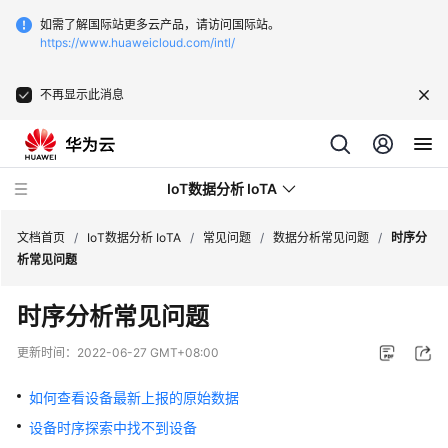
如需了解国际站更多云产品，请访问国际站。
https://www.huaweicloud.com/intl/
不再显示此消息
IoT数据分析 IoTA
文档首页
/
IoT数据分析 IoTA
/
常见问题
/
数据分析常见问题
/
时序分
析常见问题
最
时序分析常见问题
新
动
更新时间：
2022-06-27 GMT+08:00
态
如何查看设备最新上报的原始数据
服
设备时序探索中找不到设备
务