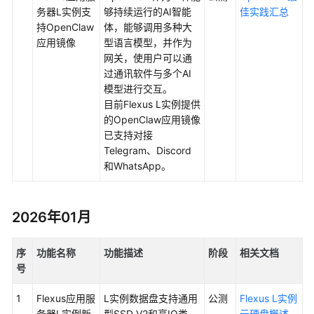
快
务器L实例支
够持续运行的AI智能
佳实践汇总
速
持OpenClaw
体，能够调用多种大
入
应用镜像
型语言模型，并作为
门
网关，
使用户可以通
过通讯软件与多个AI
用
模型进行交互。
户
目前Flexus L实例提供
指
的
OpenClaw
应用镜像
南
已支持对接
Telegram、Discord
最
和WhatsApp。
佳
实
践
2026年01月
API
序
功能名称
功能描述
阶段
相关文档
参
号
考
1
Flexus应用服
L实例
数据盘支持通用
公测
Flexus L实例
常
务器L实例新
型SSD V2和高IO类
云硬盘概述