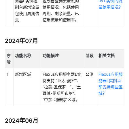
务器L实例控
控制台查询流量包的
us L实例的流
云
制台新增流量
使用情况
，包括使用
量使用情况？
服
包使用周期信
周期、剩余流量、已
务
息
使用流量和使用率。
等
级
协
议
2024年07月
（SLA）
序
功能名称
功能描述
阶段
相关文档
白
号
皮
书
1
新增区域
Flexus应用服务器L实
公测
Flexus应用服
资
例支持 “亚太-曼谷”、
务器L实例当
源
“拉美-圣保罗一”、“土
前支持哪些区
耳其-伊斯坦布尔”、
域？
支
“中东-利雅得”区域。
持
区
域
2024年06月