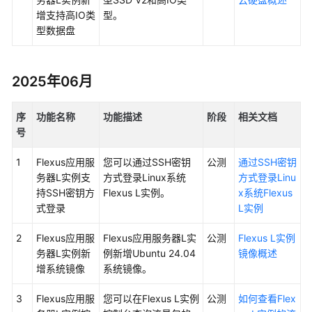
见
增支持高IO类
型
。
问
型数据盘
题
视
2025年06月
频
帮
助
序
功能名称
功能描述
阶段
相关文档
号
通
1
Flexus应用服
您可以通过SSH密钥
公测
通过SSH密钥
用
务器L实例支
方式登录Linux系统
方式登录Linu
参
持SSH密钥方
Flexus L实例。
x系统Flexus
考
式登录
L实例
责
2
Flexus应用服
Flexus
应用服务器
L实
公测
Flexus L实例
任
务器L实例新
例新增
Ubuntu
24.04
镜像概述
共
增系统镜像
系统镜像。
担
3
Flexus应用服
您可以在
Flexus L实例
公测
如何查看Flex