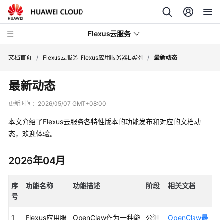
Flexus云服务
文档首页
/
Flexus云服务_Flexus应用服务器L实例
/
最新动态
最新动态
更新时间：
2026/05/07 GMT+08:00
最
本文介绍了Flexus云服务各特性版本的功能发布和对应的文档动
新
态，欢迎体验。
动
态
2026年04月
产
品
序
功能名称
功能描述
阶段
相关文档
介
号
绍
1
Flexus应用服
OpenClaw作为一种能
公测
OpenClaw最