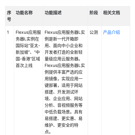
序
功能名称
功能描述
阶段
相关文档
号
1
Flexus应用服
Flexus应用服务器L实
公测
产品介绍
务器L实例在
例
是新一代开箱即
国际站“亚太-
用、面向中小企业和
新加坡”、“中
开发者打造的全新
轻
国-香港”区域
量级应用云服务器
。
首次上线
Flexus应用服务器L实
例
提供丰富严选的应
用镜像，实现应用一
键部署
，适用于网站
搭建、开发测试环
境、企业应用、网站
分析、音视频服务等
中低负载场景。具有
易搭建、更实惠、易
维护、更安全的特
点。