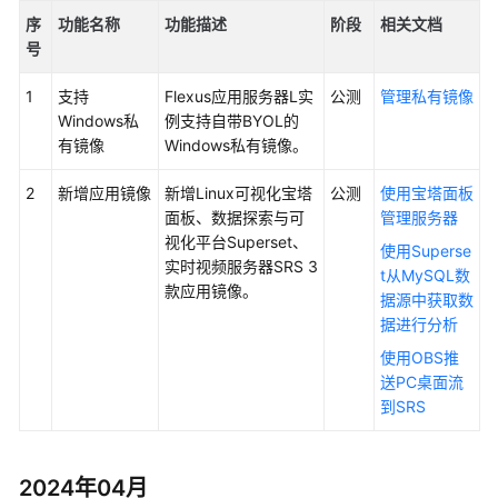
系
序
功能名称
功能描述
阶段
相关文档
统
号
权
限
1
支持
Flexus应用服务器L实
公测
管理私有镜像
Windows私
例支持自带BYOL的
有镜像
Windows私有镜像。
2
新增应用镜像
新增Linux可视化宝塔
公测
使用宝塔面板
面板、数据探索与可
管理服务器
视化平台Superset、
使用Superse
实时视频服务器SRS 3
t从MySQL数
款应用镜像。
据源中获取数
据进行分析
使用OBS推
送PC桌面流
到SRS
2024年04月