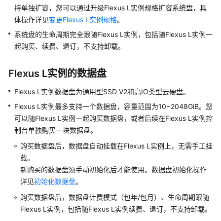
快
持单独扩容，您可以通过升级Flexus L实例规格扩容系统盘，具
速
体操作详见
变更Flexus L实例规格
。
入
系统盘的生命周期完全跟随Flexus L实例，包括随Flexus L实例一
门
起购买、续费、退订，不支持卸载。
用
户
Flexus L实例的数据盘
指
Flexus L实例数据盘为通用型SSD V2和高IO类型云硬盘。
南
Flexus L实例最多支持一个数据盘，容量范围为10~2048GiB。您
通
可以随Flexus L实例一起购买数据盘，或者后续在Flexus L实例控
过
制台单独购买一块数据盘。
IAM
购买数据盘后，数据盘自动挂载在Flexus L实例上，无需手工挂
授
载。
予
新购买的数据盘须手动初始化后才能使用。
使
数据盘初始化操作
用
详见
初始化数据盘
。
Flexus
购买数据盘后，数据盘计费模式（包年/包月）、生命周期跟随
L
Flexus L实例，包括随Flexus L实例续费、退订，不支持卸载。
实