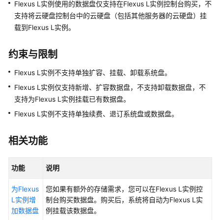
例
Flexus L实例使用的数据盘仅支持在Flexus L实例控制台购买，不
的
支持将云硬盘控制台中的云硬盘（包括其他服务器的云硬盘）挂
权
载到Flexus L实例。
限
约束与限制
购
买
Flexus L实例不支持单独扩容、挂载、卸载系统盘。
Flexus
Flexus L实例仅支持新增、扩容数据盘，不支持卸载数据盘，不
L
支持为Flexus L实例挂载已有数据盘。
实
例
Flexus L实例不支持单独续费、退订系统盘或数据盘。
远
相关功能
程
登
录
功能
说明
Flexus
L
为Flexus
您如果有额外的存储需求，您可以在Flexus L实例控
实
L实例增
制台购买数据盘。购买后，系统将自动为Flexus L实
例
加数据盘
例挂载该数据盘。