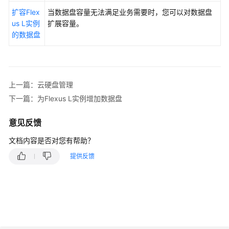
扩容Flex
当数据盘容量无法满足业务需要时，您可以对数据盘
管
us L实例
扩展容量。
理
的数据盘
Flexus
L
实
例
上一篇：云硬盘管理
镜
下一篇：为Flexus L实例增加数据盘
像
管
意见反馈
理
文档内容是否对您有帮助？
应
提供反馈
用
管
理
（适
用
于
应