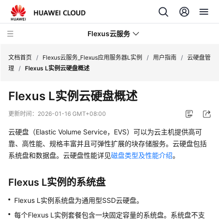
Flexus云服务
文档首页
/
Flexus云服务_Flexus应用服务器L实例
/
用户指南
/
云硬盘管
理
/
Flexus L实例云硬盘概述
Flexus L实例云硬盘概述
最
更新时间：
2026-01-16 GMT+08:00
新
云硬盘（Elastic Volume Service，EVS）可以为云主机提供高可
动
靠、高性能、规格丰富并且可弹性扩展的块存储服务。云硬盘包括
态
系统盘和数据盘。云硬盘性能详见
磁盘类型及性能介绍
。
产
品
Flexus L实例的系统盘
介
Flexus L实例系统盘为通用型SSD云硬盘。
绍
每个Flexus L实例套餐包含一块固定容量的系统盘。系统盘不支