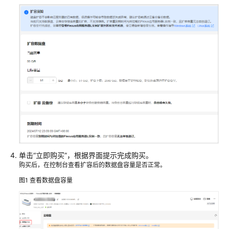
管
理
Flexus
L
实
例
镜
像
管
理
应
单击
“立即购买”
，根据界面提示完成购买。
用
购买后，在控制台查看扩容后的数据盘容量是否正常。
管
图1
查看数据盘容量
理
（适
用
于
应