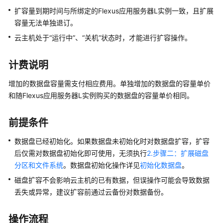
快
扩容量到期时间与所绑定的
Flexus应用服务器L实例
一致，且扩展
速
容量无法单独退订。
入
门
云主机处于
“运行中”
、
“关机”
状态时，才能进行扩容操作。
用
计费说明
户
指
增加的数据盘容量需支付相应费用。单独增加的数据盘的容量单价
南
和随
Flexus应用服务器L实例
购买的数据盘的容量单价相同。
通
前提条件
过
IAM
数据盘已经初始化。如果数据盘未初始化时对数据盘扩容，扩容
授
后仅需对数据盘初始化即可使用，无须执行
2.步骤二：扩展磁盘
予
分区和文件系统
。
数据盘初始化操作详见
初始化数据盘
。
使
磁盘扩容不会影响云主机的已有数据，但误操作可能会导致数据
用
丢失或异常，建议扩容前通过云备份对数据备份。
Flexus
L
实
操作流程