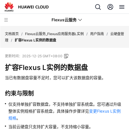
Flexus云服务
文档首页
/
Flexus云服务_Flexus应用服务器L实例
/
用户指南
/
云硬盘管
理
/
扩容Flexus L实例的数据盘
更新时间：
2025-12-25 GMT+08:00
扩容Flexus L实例的数据盘
最
新
当已有数据盘容量不足时，您可以扩大该数据盘的容量。
动
态
约束与限制
产
仅支持单独扩容数据盘，不支持单独扩容系统盘。您可通过升级
品
整体实例规格扩容系统盘，具体操作步骤详见
变更Flexus L实例
介
规格
。
绍
当前云硬盘只支持扩大容量，不支持缩小容量。