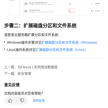
用
镜
像）
步骤二：扩展磁盘分区和文件系统
云
硬
请登录云服务器扩展分区和文件系统：
盘
Windows操作步骤详见
扩展磁盘分区和文件系统（Windows）
管
理
Linux操作系统详见
扩展磁盘分区和文件系统（Linux）
Flexus
L
上一篇：为Flexus L实例增加数据盘
实
下一篇：安全管理
例
云
意见反馈
硬
盘
文档内容是否对您有帮助？
概
提供反馈
述