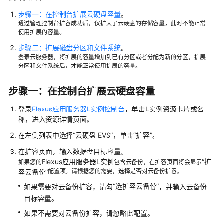
例
的
步骤一：在控制台扩展云硬盘容量
。
通过管理控制台扩容成功后，仅扩大了云硬盘的存储容量，此时不能正常
权
使用扩展的容量。
限
步骤二：扩展磁盘分区和文件系统
。
登录云服务器，将扩展的容量增加到已有分区或者分配为新的分区，扩展
购
分区和文件系统后，才能正常使用扩展的容量。
买
Flexus
步骤一：在控制台扩展云硬盘容量
L
实
登录
Flexus应用服务器L实例控制台
，单击L实例资源卡片或名
例
称，进入资源详情页面。
远
在左侧列表中选择
“云硬盘 EVS”
，单击
“扩容”
。
程
在扩容页面，输入数据盘目标容量。
登
Flexus应用服务器L实例
“扩
如果您的
包含云备份，在扩容页面将会显示
录
配置项。请根据您的需要，选择是否对云备份扩容。
容云备份”
Flexus
“选扩容云备份”
如果需要对云备份扩容，请勾
，并输入云备份
L
目标容量。
实
例
如果不需要对云备份扩容，请忽略此配置。