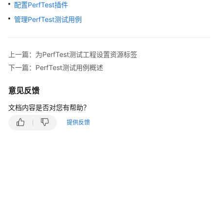
说
配置PerfTest插件
明
管理PerfTest测试用例
快
速
上一篇：为PerfTest测试工程设置资源标签
入
门
下一篇：PerfTest测试用例概述
用
意见反馈
户
文档内容是否对您有帮助？
指
南
提供反馈
性
能
测
试
(CodeArts
PerfTest)
使
用