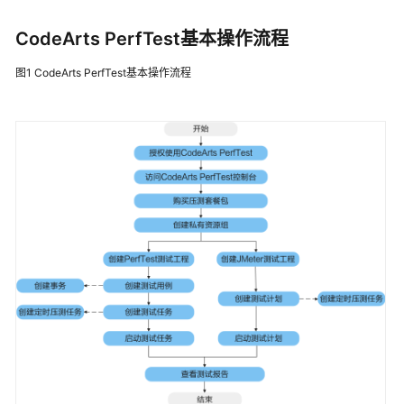
说
明
CodeArts PerfTest基本操作流程
快
图1
CodeArts PerfTest基本操作流程
速
入
门
用
户
指
南
性
能
测
试
(CodeArts
PerfTest)
使
用