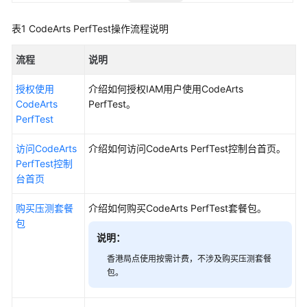
流
表1
CodeArts PerfTest操作流程说明
程
流程
说明
通
过
授权使用
介绍如何授权IAM用户使用CodeArts
IAM
CodeArts
PerfTest。
授
PerfTest
予
使
访问CodeArts
介绍如何访问CodeArts PerfTest控制台首页。
用
PerfTest控制
CodeArts
台首页
PerfTest
的
购买压测套餐
介绍如何购买CodeArts PerfTest套餐包。
权
包
限
说明：
访
香港局点使用按需计费，不涉及购买压测套餐
包。
问
CodeArts
PerfTest