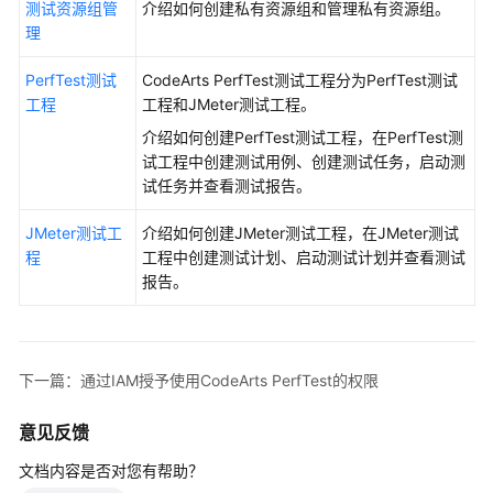
测试资源组管
介绍如何创建私有资源组和管理私有资源组。
服
理
务
首
PerfTest测试
CodeArts PerfTest测试工程分为PerfTest测试
页
工程
工程和JMeter测试工程。
介绍如何创建PerfTest测试工程，在PerfTest测
购
试工程中创建测试用例、创建测试任务，启动测
买
试任务并查看测试报告。
CodeArts
PerfTest
JMeter测试工
介绍如何创建JMeter测试工程，在JMeter测试
套
程
工程中创建测试计划、启动测试计划并查看测试
餐
报告。
包
测
试
下一篇：通过IAM授予使用CodeArts PerfTest的权限
资
源
意见反馈
组
管
文档内容是否对您有帮助？
理