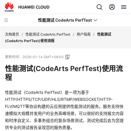
性能测试 CodeArts PerfTest
文档首页
/
性能测试 CodeArts PerfTest
/
用户指南
/
性能测试
(CodeArts PerfTest)使用流程
最
更新时间：
2026-01-14 GMT+08:00
新
动
性能测试(CodeArts PerfTest)使用流
态
程
产
品
性能测试（CodeArts PerfTest）是一项为基于
介
HTTP/HTTPS/TCP/UDP/HLS/RTMP/WEBSOCKET/HTTP-
绍
FLV/MQTT等协议构建的云应用提供性能测试的服务。服务支持快
速模拟大规模并发用户的业务高峰场景，可以很好的支持报文内容
计
和时序自定义、多事务组合的复杂场景测试，测试完成后会为您提
费
供专业的测试报告呈现您的服务质量。