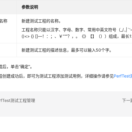
参数说明
名称
新建测试工程的名称。
工程名称只能以汉字、字母、数字、常用中英文符号（_/.,|`'~;:-
()<> {} []—！：；、￥‘’“”？，。《》【】（））组成，最长
新建测试工程的描述信息，最多可以输入50个字。
成后，单击
“
确定
”
。
程创建成功后，即可为测试工程添加测试用例，详细操作请参见
PerfTe
rfTest测试工程管理
下一篇