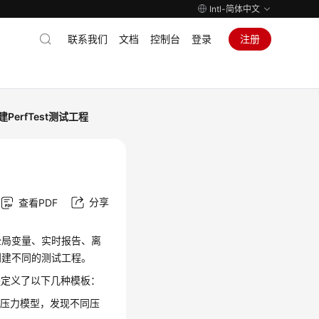
Intl-简体中文
联系我们
文档
控制台
登录
注册
建PerfTest测试工程
分享
查看PDF
全局变量、实时报告、离
创建不同的测试工程。
程定义了以下几种模板：
造压力模型，发现不同压