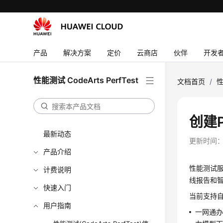
产品
解决方案
定价
云商店
伙伴
开发
性能测试 CodeArts PerfTest
文档首页
/
性
创建P
最新动态
更新时间
产品介绍
性能测试
计费说明
线报告和
快速入门
当前支持自
用户指南
一网通