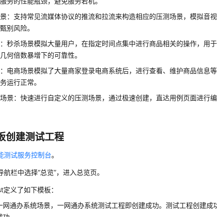
下服务的性能瓶颈，避免服务宕机。
场景：支持常见流媒体协议的推流和拉流来构造相应的压测场景，模拟音
前甄别风险。
景：秒杀场景模拟大量用户，在指定时间点集中进行商品相关的操作，用
力几何倍数暴增下的可靠性。
景：电商场景模拟了大量商家登录电商系统后，进行查看、维护商品信息
服务运行正常。
建场景：快速进行自定义的压测场景，通过极速创建，直达用例页面进行
板创建测试工程
能测试服务控制台
。
导航栏中选择
“总览”
，进入总览页。
Test定义了如下模板：
一网通办系统场景，一网通办系统测试工程即创建成功。测试工程创建成
成功。