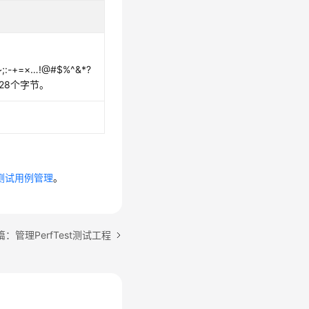
+=×…!@#$%^&*?
128个字节。
st测试用例管理
。
：管理PerfTest测试工程