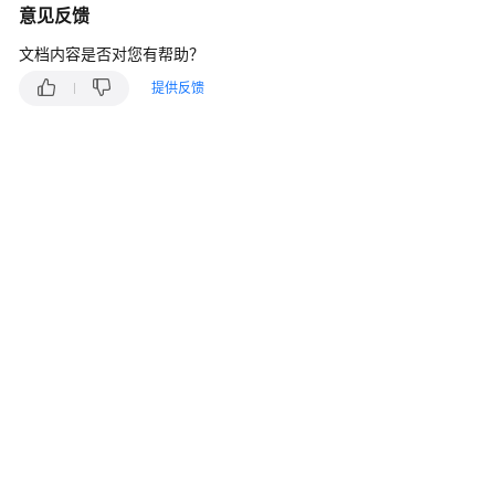
说
意见反馈
明
文档内容是否对您有帮助？
快
提供反馈
速
入
门
用
户
指
南
性
能
测
试
(CodeArts
PerfTest)
使
用