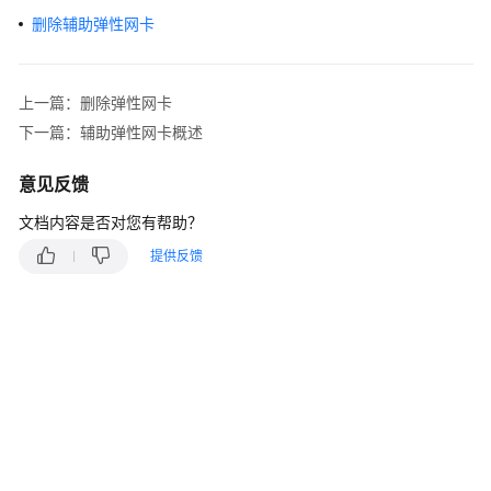
入
删除辅助弹性网卡
门
用
户
上一篇：删除弹性网卡
指
下一篇：辅助弹性网卡概述
南
意见反馈
通
文档内容是否对您有帮助？
过
IAM
提供反馈
授
予
使
用
VPC
的
权
限
虚