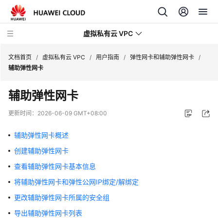
虚拟私有云 VPC
文档首页
/
虚拟私有云 VPC
/
用户指南
/
弹性网卡和辅助弹性网卡
/
辅助弹性网卡
最
辅助弹性网卡
新
动
更新时间：
2026-06-09 GMT+08:00
态
辅助弹性网卡概述
产
创建辅助弹性网卡
品
介
查看辅助弹性网卡基本信息
绍
将辅助弹性网卡和弹性公网IP绑定/解绑定
快
更改辅助弹性网卡所属的安全组
速
导出辅助弹性网卡列表