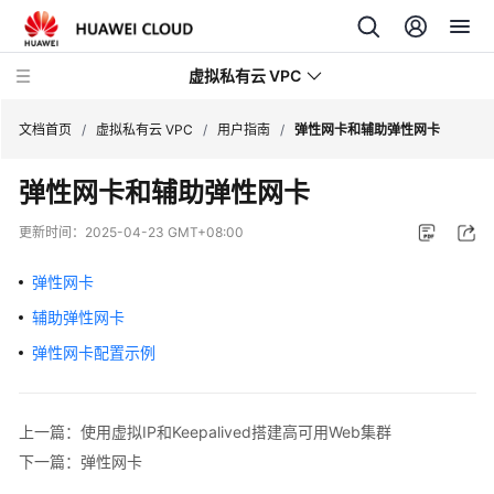
虚拟私有云 VPC
文档首页
/
虚拟私有云 VPC
/
用户指南
/
弹性网卡和辅助弹性网卡
弹性网卡和辅助弹性网卡
最
新
更新时间：
2025-04-23 GMT+08:00
动
态
弹性网卡
辅助弹性网卡
产
品
弹性网卡配置示例
介
绍
上一篇：使用虚拟IP和Keepalived搭建高可用Web集群
快
下一篇：弹性网卡
速