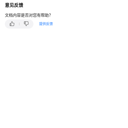
入
意见反馈
门
文档内容是否对您有帮助？
用
提供反馈
户
指
南
通
过
IAM
授
予
使
用
VPC
的
权
限
虚