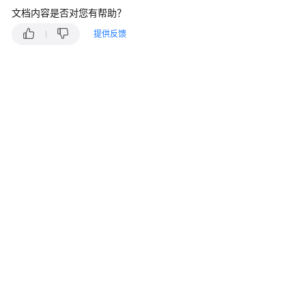
介
文档内容是否对您有帮助？
绍
提供反馈
快
速
入
门
用
户
指
南
开
通
视
频
点
播
服
务