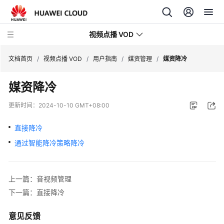
视频点播 VOD
文档首页
/
视频点播 VOD
/
用户指南
/
媒资管理
/
媒资降冷
媒资降冷
最
新
更新时间：
2024-10-10 GMT+08:00
动
态
直接降冷
通过智能降冷策略降冷
服
务
公
上一篇：音视频管理
告
下一篇：直接降冷
产
品
意见反馈