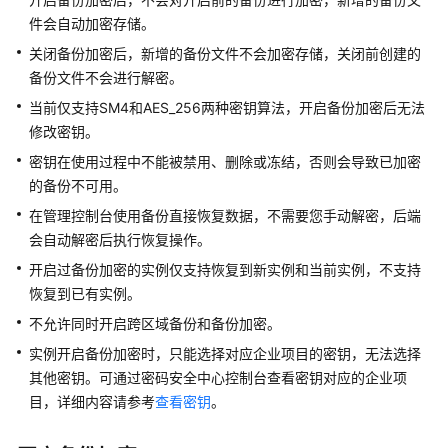
产
件会自动加密存储。
品
介
关闭备份加密后，新增的备份文件不会加密存储，关闭前创建的
绍
备份文件不会进行解密。
当前仅支持SM4和AES_256两种密钥算法，开启备份加密后无法
计
修改密钥。
费
密钥在使用过程中不能被禁用、删除或冻结，否则会导致已加密
说
的备份不可用。
明
在管理控制台使用备份直接恢复数据，不需要您手动解密，后端
快
会自动解密后执行恢复操作。
速
开启过备份加密的实例仅支持恢复到新实例和当前实例，不支持
入
恢复到已有实例。
门
不允许同时开启跨区域备份和备份加密。
内
实例开启备份加密时，只能选择对应企业项目的密钥，无法选择
核
其他密钥。可通过密码安全中心控制台查看密钥对应的企业项
介
目，详细内容请参考
查看密钥
。
绍