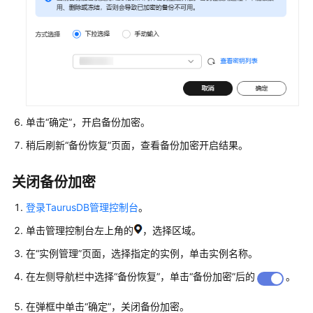
限
购
买
实
例
连
单击“确定”，开启备份加密。
接
稍后刷新
“备份恢复”
页面，查看备份加密开启结果。
实
例
关闭备份加密
使
登录TaurusDB管理控制台
。
用
数
单击管理控制台左上角的
，选择区域。
据
在
“实例管理”
页面，选择指定的实例，单击实例名称。
库
在左侧导航栏中选择
“备份恢复”
，单击“备份加密”后的
。
数
据
在弹框中单击“确定”，关闭备份加密。