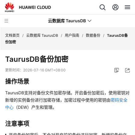
云数据库 TaurusDB
文档首页
/
云数据库 TaurusDB
/
用户指南
/
数据备份
/
TaurusDB备
份加密
TaurusDB
备份加密
最
更新时间：
2026-07-16 GMT+08:00
新
操作场景
动
态
TaurusDB
支持对备份文件加密存储。开启备份加密后，使用密钥对
新增的实例备份进行加密存储，加密过程中使用的密钥由
密码安全
服
中心
（DEW）产生和管理。
务
公
注意事项
告
开启备份加密后，不会对开启前的备份进行加密，新增的备份文