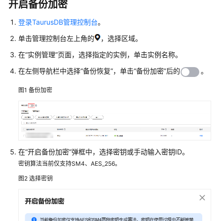
开启备份加密
用
户
登录TaurusDB管理控制台
。
指
南
单击管理控制台左上角的
，选择区域。
在
“实例管理”
页面，选择指定的实例，单击实例名称。
选
在左侧导航栏中选择
型
“备份恢复”
，单击“备份加密”后的
。
建
图1
备份加密
议
通
过
IAM
授
在“开启备份加密”弹框中，选择密钥或手动输入密钥ID。
予
密钥算法当前仅支持SM4、AES_256。
使
图2
选择密钥
用
TaurusDB
的
权