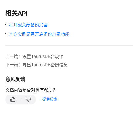
迁
移
相关API
实
打开或关闭备份加密
例
查询实例是否开启备份加密功能
管
理
上一篇：设置TaurusDB合规锁
版
本
下一篇：导出TaurusDB备份信息
升
级
意见反馈
文档内容是否对您有帮助？
数
据
提供反馈
备
份
TaurusDB
备