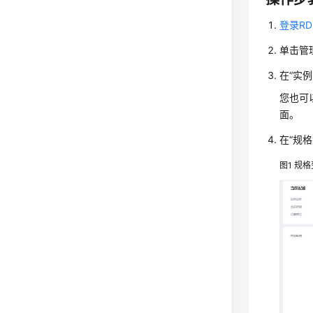
登录R
单击管
在“实
您也可
面。
在
“规格
图1
规格