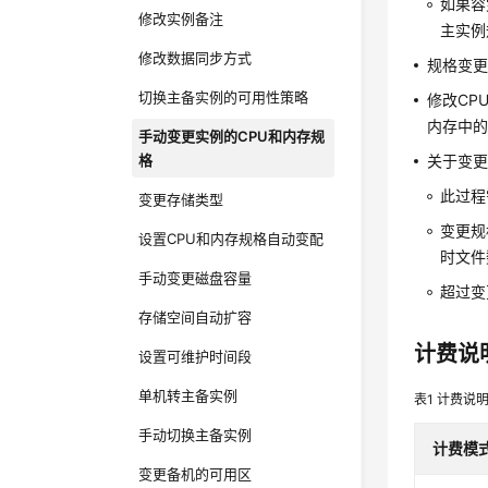
如果容
修改实例备注
主实例
修改数据同步方式
规格变更
切换主备实例的可用性策略
修改CP
内存中
手动变更实例的CPU和内存规
格
关于变
此过程
变更存储类型
变更规
设置CPU和内存规格自动变配
时文件
手动变更磁盘容量
超过变
存储空间自动扩容
计费说
设置可维护时间段
单机转主备实例
表1
计费说
手动切换主备实例
计费模
变更备机的可用区