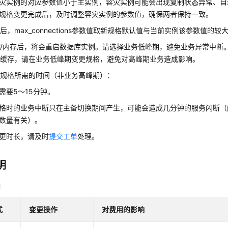
灾实例的对应参数值小于主实例，容灾实例可能会出现复制状态异常、自
规格变更完成后，及时调整容灾实例的参数值，确保两者保持一致。
后，max_connections参数值取新规格默认值与当前实例该参数值的较
U/内存后，将会重启数据库实例。请选择业务低峰期，避免业务异常中断
的缓存，请在业务低峰期变更规格，避免对高峰期业务造成影响。
更规格所需的时间（非业务高峰期）：
需要5～15分钟。
格时的业务中断只在主备切换期间产生，可能会造成几分钟的服务闪断（
数量有关）。
更时长，请及时
提交工单
处理。
明
明
式
变更操作
对费用的影响