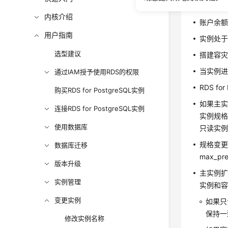
约束限
内核介绍
账户余额
用户指南
实例处
选型建议
搭建容灾
当实例进
通过IAM授予使用RDS的权限
RDS f
购买RDS for PostgreSQL实例
如果主
连接RDS for PostgreSQL实例
实例规
使用数据库
只读实
规格变更后
数据库迁移
max_pre
版本升级
主实例扩大
实例管理
实例和
变更实例
如果只
保持一
修改实例名称