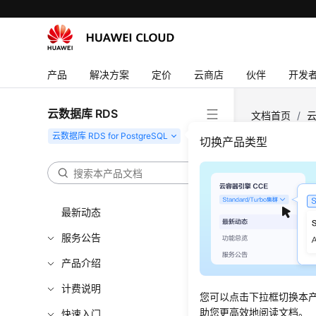
产品
解决方案
定价
云商店
伙伴
开发
云数据库 RDS
文档首页
/
云
规格
切换产品类型
手动
最新动态
更新时间
服务公告
操作场
产品介绍
CPU/内存
计费说明
您可以点击下拉框切换本
助您更高效地阅读文档。
快速入门