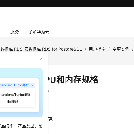
者
服务
了解华为云
数据库 RDS_云数据库 RDS for PostgreSQL
/
用户指南
/
变更实例
/
变更实例的CPU和内存规格
：
2026-06-12 GMT+08:00
景
规格
可根据业务需要进行变更。
产品的不同产品类型，帮