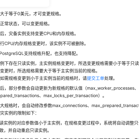
制
大于等于0美元，才可变更规格。
于正常状态，可以变更规格。
后，灾备实例支持变更CPU和内存规格。
行CPU/内存规格变更时，该实例不可被删除。
or PostgreSQL支持规格升配，也支持降配。
实例下存在只读实例，主实例规格变更时，所选变更规格需要小于等于只
格变更时，所选规格需要大于等于主实例当前的规格。
例如需规格变更到小于主实例当前的规格时，请
提交工单
处理。
，部分参数会自动更新为新规格的默认值（max_worker_processes、max
pared_transactions、max_locks_per_transaction）。
规格时，会自动修改参数max_connections、max_prepared_trans
容灾实例的限制如下：
读实例的对应参数值小于主实例，在规格变更过程中，系统将自动调整只
致，并自动重启只读实例。