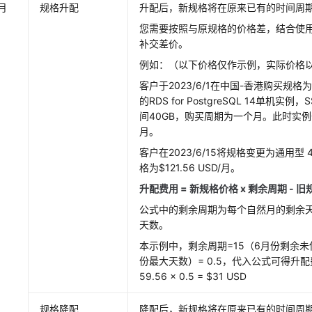
月
规格升配
升配后，新规格将在原来已有的时间周
您需要按照与原规格的价格差，结合使
补交差价。
例如：（以下价格仅作示例，实际价格
客户于2023/6/1在中国-香港购买规格为通
的RDS for PostgreSQL 14单机
间40GB，购买周期为一个月。此时实例价格
月。
客户在2023/6/15将规格变更为通用型 4
格为$121.56 USD/月。
升配费用 = 新规格价格 x 剩余周期 - 旧
公式中的剩余周期为每个自然月的剩余天
天数。
本示例中，剩余周期=15（6月份剩余未使
份最大天数）= 0.5，代入公式可得升配费用 = 
59.56 x 0.5 = $31 USD
规格降配
降配后，新规格将在原来已有的时间周