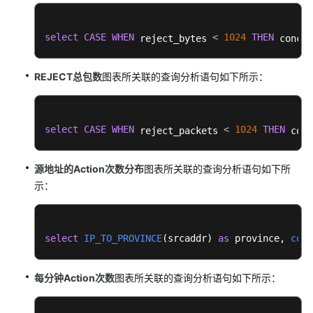
日
select
CASE
WHEN
<
1024
THEN
 reject_bytes 
 concat
志
接
REJECT总包数
入
图表所关联的查询分析语句如下所示：
日
志
select
CASE
WHEN
<
1024
THEN
 reject_packets 
 conc
搜
索
源地址的Action次数分布
图表所关联的查询分析语句如下所
与
示：
分
析
（管
道
select
IP_TO_PROVINCE
(
srcaddr
) 
as
 province, 
coun
符
方
每分钟Action次数
式）
图表所关联的查询分析语句如下所示：
日