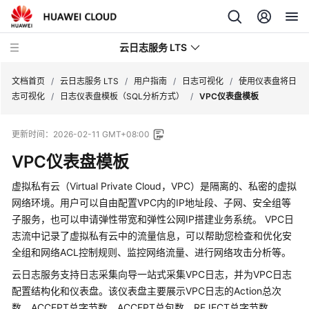
云日志服务 LTS
文档首页
/
云日志服务 LTS
/
用户指南
/
日志可视化
/
使用仪表盘将日
志可视化
/
日志仪表盘模板（SQL分析方式）
/
VPC仪表盘模板
最
更新时间：
2026-02-11 GMT+08:00
新
动
VPC仪表盘模板
态
虚拟私有云（Virtual Private Cloud，VPC）是隔离的、私密的虚拟
功
网络环境。用户可以自由配置VPC内的IP地址段、子网、安全组等
能
子服务，也可以申请弹性带宽和弹性公网IP搭建业务系统。 VPC日
总
志流中记录了虚拟私有云中的流量信息，可以帮助您检查和优化安
览
全组和网络ACL控制规则、监控网络流量、进行网络攻击分析等。
云日志服务支持日志采集向导一站式采集VPC日志，并为VPC日志
产
配置结构化和仪表盘。该仪表盘主要展示VPC日志的Action总次
品
数，ACCEPT总字节数、ACCEPT总包数、REJECT总字节数、