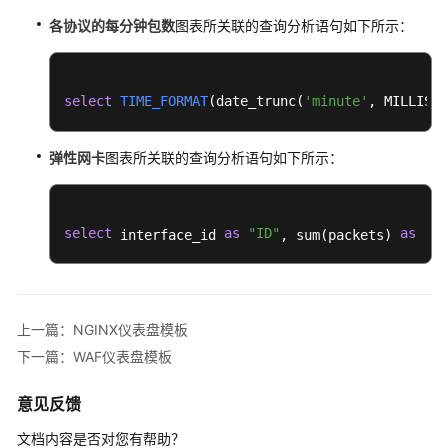
视
各协议的每分钟包数
图表所关联的查询分析语句如下所示：
化
使
用
select
TIME_FORMAT
(
date_trunc(
'minute'
, MILLIS_T
仪
表
弹性网卡
图表所关联的查询分析语句如下所示：
盘
将
日
志
select
as
"ID"
as
'
 interface_id 
, sum(packets) 
可
视
化
上一篇：NGINX仪表盘模板
创
下一篇：WAF仪表盘模板
建
日
意见反馈
志
仪
文档内容是否对您有帮助？