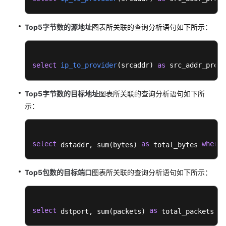
化
Top5字节数的源地址
图表所关联的查询分析语句如下所示：
日
志
可
视
select
ip_to_provider
(
srcaddr
) 
as
 src_addr_provi
化
概
Top5字节数的目标地址
图表所关联的查询分析语句如下所
述
示：
使
用
统
select
as
where
 dstaddr, sum(bytes) 
 total_bytes 
 
计
图
Top5包数的目标端口
图表所关联的查询分析语句如下所示：
表
将
日
志
select
as
wh
 dstport, sum(packets) 
 total_packets 
可