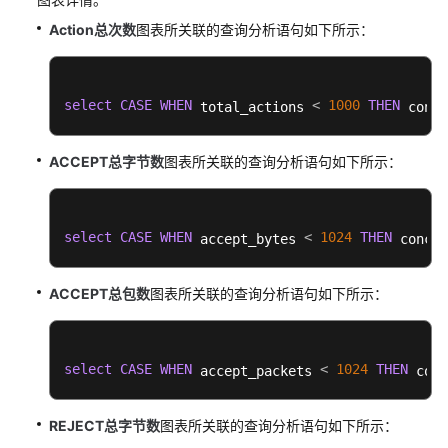
IAM
授
Action总次数
图表所关联的查询分析语句如下所示：
予
使
用
select
CASE
WHEN
<
1000
THEN
 total_actions 
 conca
LTS
的
权
ACCEPT总字节数
图表所关联的查询分析语句如下所示：
限
购
select
CASE
WHEN
<
1024
THEN
 accept_bytes 
 concat
买
LTS
资
ACCEPT总包数
图表所关联的查询分析语句如下所示：
源
包
select
CASE
WHEN
<
1024
THEN
 accept_packets 
 conc
日
志
管
REJECT总字节数
图表所关联的查询分析语句如下所示：
理