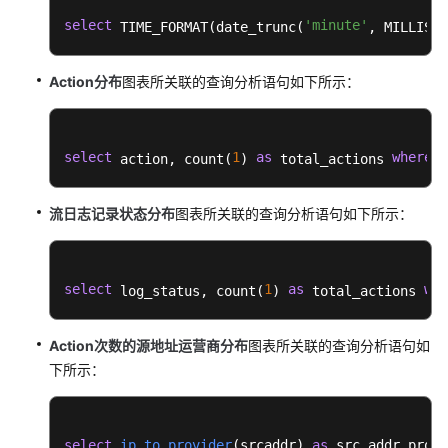
志
select
'minute'
 TIME_FORMAT(date_trunc(
, MILLIS_T
搜
索
Action分布
图表所关联的查询分析语句如下所示：
与
分
析
（即
select
1
as
where
 action, count(
) 
 total_actions 
 l
将
下
流日志记录状态分布
图表所关联的查询分析语句如下所示：
线
SQL
分
析
select
1
as
whe
 log_status, count(
) 
 total_actions 
方
式）
Action次数的源地址运营商分布
图表所关联的查询分析语句如
下所示：
日
志
可
视
select
ip_to_provider
(
srcaddr
) 
as
 src_addr_provi