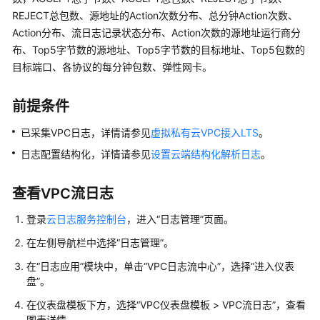
介
REJECT总包数、源地址的Action次数分布、总分钟Action次数、
绍
Action分布、流日志记录状态分布、Action次数的源地址运行商分
计
布、Top5字节数的源地址、Top5字节数的目标地址、Top5包数的
费
目标端口、各协议的每分钟包数、弹性网卡。
说
明
前提条件
快
已采集VPC日志，详情请参见
虚拟私有云VPC接入LTS
。
速
日志配置结构化，详情请参见
设置云端结构化解析日志
。
入
门
查看VPC流日志
用
登录
云日志服务控制台
，进入“日志管理”页面。
户
指
在左侧导航栏中选择“日志管理”。
南
在“日志应用”模块中，单击“VPC日志流中心”，选择“进入仪表
盘”。
通
在仪表盘模板下方，选择“VPC仪表盘模板 > VPC流日志”，查看
过
图表详情。