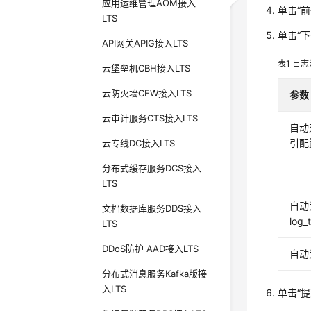
应用运维管理AOM接入
单击“
LTS
单击“
API网关APIG接入LTS
表1
日志
云堡垒机CBH接入LTS
云防火墙CFW接入LTS
参数
云审计服务CTS接入LTS
自动
引配
云专线DC接入LTS
分布式缓存服务DCS接入
LTS
自动
文档数据库服务DDS接入
log_
LTS
DDoS防护 AAD接入LTS
自动
分布式消息服务Kafka版接
入LTS
单击“