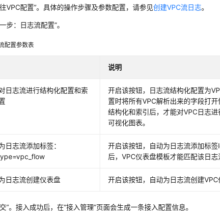
前往VPC配置”。具体的操作步骤及参数配置，请参见
创建VPC流日志
。
下一步：日志流配置”。
流配置参数表
说明
对日志流进行结构化配置和索
开启该按钮，日志流结构化配置为V
置
置时将所有VPC解析出来的字段打
结构化和索引后，才能对VPC日志进
可视化图表。
为日志流添加标签：
开启该按钮，自动为日志流添加标签log_t
type=vpc_flow
后，VPC仪表盘模板才能匹配该日志
为日志流创建仪表盘
开启该按钮，自动为日志流创建VPC
提交”。接入成功后，在“接入管理”页面会生成一条接入配置信息。