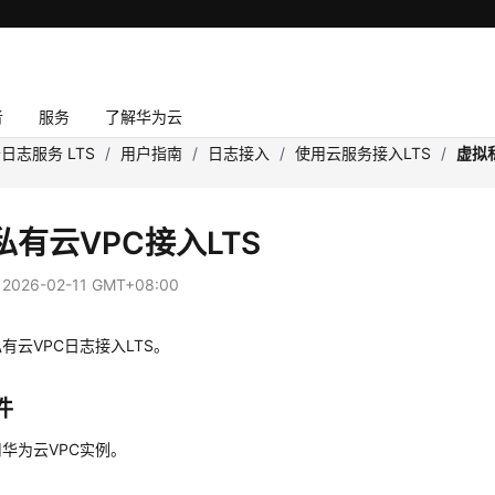
者
服务
了解华为云
日志服务 LTS
/
用户指南
/
日志接入
/
使用云服务接入LTS
/
虚拟
私有云VPC接入LTS
：
2026-02-11 GMT+08:00
有云VPC日志接入LTS。
件
华为云VPC实例。