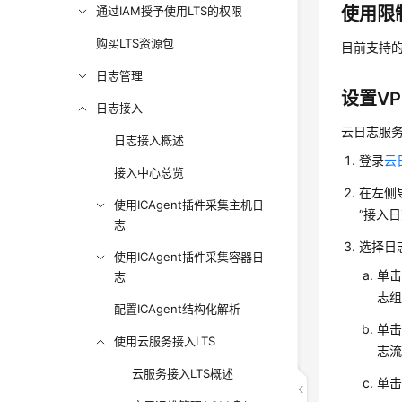
通过IAM授予使用LTS的权限
使用限
购买LTS资源包
目前支持
日志管理
设置V
日志接入
云日志服务
日志接入概述
登录
云
接入中心总览
在左侧
使用ICAgent插件采集主机日
“接入
志
选择日
使用ICAgent插件采集容器日
单击
志
志组
配置ICAgent结构化解析
单击
使用云服务接入LTS
志流
云服务接入LTS概述
单击