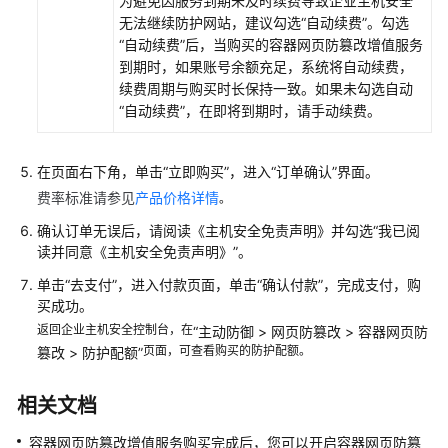
为避免因服务到期未及时续费导致企业主机安全
无法继续防护网站，建议勾选“自动续费”。勾选
查
“自动续费”后，当购买的容器网页防篡改增值服务
看
到期时，如果账号余额充足，系统将自动续费，
防
续费周期与购买时长保持一致。如果未勾选自动
护
“自动续费”，在即将到期时，请手动续费。
总
览
在页面右下角，单击
“立即购买”
，进入
“订单确认”
界面。
费率标准请参见
资
产品价格详情
。
产
确认订单无误后，请阅读
《主机安全免责声明》
并勾选
“我已阅
管
读并同意《主机安全免责声明》”
。
理
单击
“去支付”
，进入付款页面，单击
“确认付款”
，完成支付，购
买成功。
风
返回企业主机安全控制台，在
险
“
主动防御
>
网页防篡改
>
容器网页防
页面，可查看购买的防护配额。
篡改
>
防护配额
”
预
防
相关文档
主
容器网页防篡改增值服务购买完成后，您可以开启容器网页防篡
动