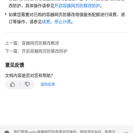
防
改防护，具体操作请参见
开启容器网页防篡改防护
。
御
如果您需要对已购的容器网页防篡改增值服务配额进行续费、退
订等操作，请参见
续费
、
停止计费
。
应
用
防
上一篇：容器网页防篡改概述
护
下一篇：开启容器网页防篡改防护
主
意见反馈
机
网
文档内容是否对您有帮助？
页
防
提供反馈
篡
改
勒
索
病
毒
我们使用cookie来确保您的高速浏览体验。继续浏览本站，即表示