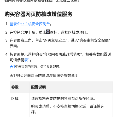
介
绍
购买容器网页防篡改增值服务
计
费
登录企业主机安全控制台
。
说
在控制台左上角，单击
图标，选择区域或项目。
明
在界面右上角，单击
“购买主机安全”
，进入
“购买主机安全配额”
界面。
快
速
按界面提示选择购买
“容器网页防篡改增值项”
，相关参数配置说
入
明请参见
表1
。
门
表1
中未提到的参数，保持默认即可。
表1
购买容器网页防篡改增值服务参数说明
用
户
参数
配置说明
指
南
区域
请选择您需要防护的容器节点所在区域。
通
购买成功后，不支持直接切换区域，请谨慎选
过
择。