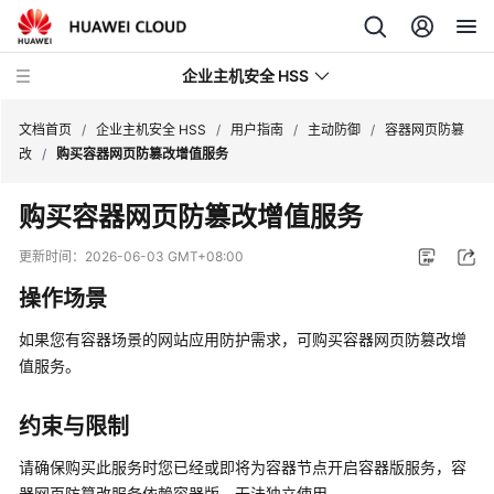
企业主机安全 HSS
文档首页
/
企业主机安全 HSS
/
用户指南
/
主动防御
/
容器网页防篡
改
/
购买容器网页防篡改增值服务
最
购买容器网页防篡改增值服务
新
动
更新时间：
2026-06-03 GMT+08:00
态
操作场景
技
如果您有容器场景的网站应用防护需求，可购买容器网页防篡改增
术
值服务。
画
册
约束与限制
产
请确保购买此服务时您已经或即将为容器节点开启容器版服务，容
品
器网页防篡改服务依赖容器版，无法独立使用。