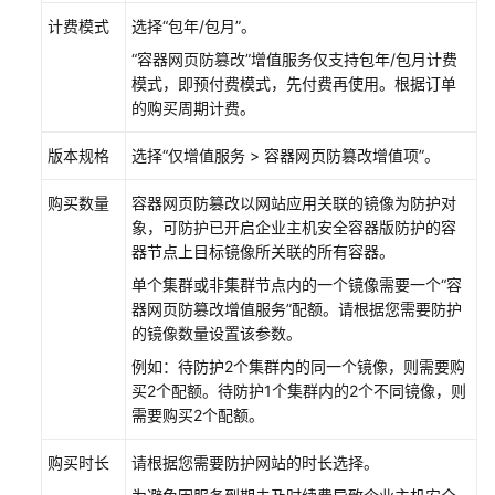
IAM
计费模式
授
选择
“包年/包月”
。
予
“容器网页防篡改”
增值服务仅支持包年/包月计费
使
模式，即预付费模式，先付费再使用。根据订单
用
的购买周期计费。
HSS
的
版本规格
选择
“
仅增值服务
>
容器网页防篡改增值项
”
。
权
限
购买数量
容器网页防篡改以网站应用关联的镜像为防护对
象，可防护已开启企业主机安全容器版防护的容
购
器节点上目标镜像所关联的所有容器。
买
单个集群或非集群节点内的一个镜像需要一个
“容
并
器网页防篡改增值服务”
配额。请根据您需要防护
接
的镜像数量设置该参数。
入
例如：待防护2个集群内的同一个镜像，则需要购
企
买2个配额。待防护1个集群内的2个不同镜像，则
业
需要购买2个配额。
主
机
购买时长
请根据您需要防护网站的时长选择。
安
全