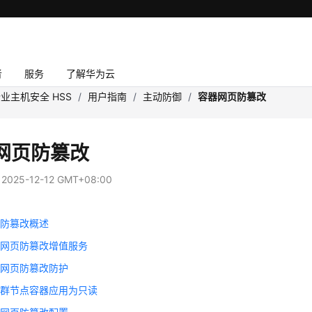
者
服务
了解华为云
业主机安全 HSS
/
用户指南
/
主动防御
/
容器网页防篡改
网页防篡改
：
2025-12-12 GMT+08:00
页防篡改概述
器网页防篡改增值服务
器网页防篡改防护
集群节点容器应用为只读