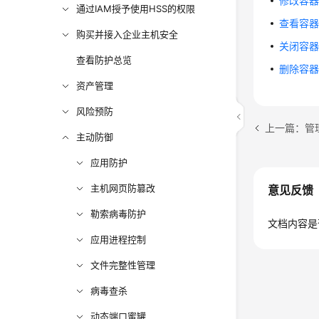
修改容
通过IAM授予使用HSS的权限
查看容
购买并接入企业主机安全
关闭容
查看防护总览
删除容
资产管理
风险预防
上一篇：管
主动防御
应用防护
主机网页防篡改
意见反馈
勒索病毒防护
文档内容是
应用进程控制
文件完整性管理
病毒查杀
动态端口蜜罐