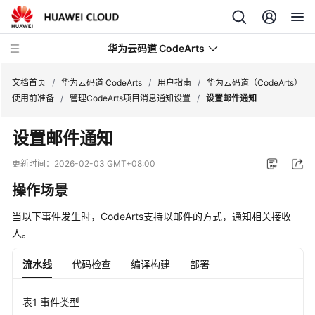
华为云码道 CodeArts
文档首页
/
华为云码道 CodeArts
/
用户指南
/
华为云码道（CodeArts）
使用前准备
/
管理CodeArts项目消息通知设置
/
设置邮件通知
产
设置邮件通知
品
介
更新时间：
2026-02-03 GMT+08:00
绍
操作场景
计
当以下事件发生时，CodeArts支持以邮件的方式，通知相关接收
费
人。
说
明
流水线
代码检查
编译构建
部署
快
速
表1
事件类型