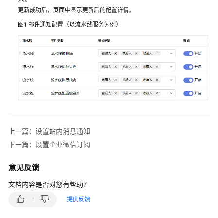
CodeArts
更新成功后，页面中显示更新后的配置详情。
项
图1
邮件通知配置（以流水线服务为例）
目
群
添
加
CodeArts
项
目
成
员
上一篇：设置站内消息通知
下一篇：设置企业微信订阅
管
理
意见反馈
CodeArts
项
文档内容是否对您有帮助？
目
提供反馈
角
色