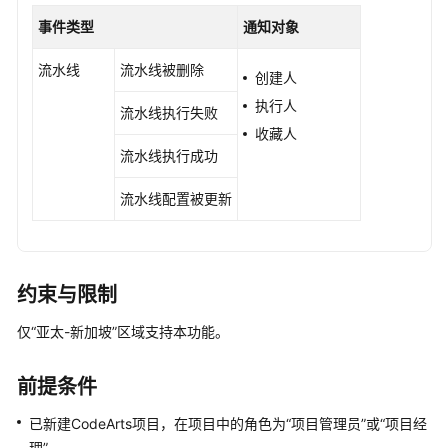
入
门
事件类型
通知对象
用
流水线
流水线被删除
创建人
户
执行人
指
流水线执行失败
收藏人
南
流水线执行成功
华
流水线配置被更新
为
云
码
道
（CodeArts）
约束与限制
使
仅“亚太-新加坡”区域支持本功能。
用
前
准
前提条件
备
已新建CodeArts项目，在项目中的角色为“项目管理员”或“项目经
设
理”。