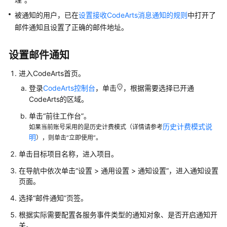
置
被通知的用户，已在
设置接收CodeArts消息通知的规则
中打开了
CodeArts
邮件通知且设置了正确的邮件地址。
控
制
设置邮件通知
台
权
进入CodeArts首页。
限
登录
CodeArts控制台
，单击
，根据需要选择已开通
CodeArts的区域。
购
买
单击“前往工作台”。
CodeArts
历史计费模式说
如果当前账号采用的是历史计费模式（详情请参考
明
），则单击“立即使用”。
新
单击目标项目名称，进入项目。
建
CodeArts
在导航中依次单击“设置 > 通用设置 > 通知设置”，进入通知设置
项
页面。
目
选择“邮件通知”页签。
新
根据实际需要配置各服务事件类型的通知对象、是否开启通知开
关。
建