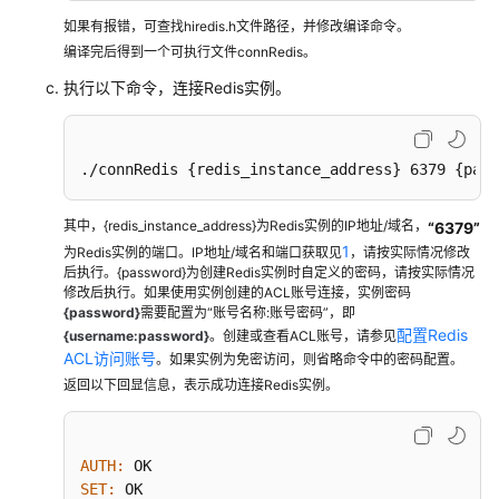
客
/* Set */
如果有报错，可查找hiredis.h文件路径，并修改编译命令。
户
     reply = 
redisCommand
(conn,
"SET %s %s"
, 
"we
编译完后得到一个可执行文件connRedis。
端
printf
(
"SET: %s\n"
, reply->str);

连
执行以下命令，连接Redis实例。
freeReplyObject
(reply);

接
Redis（Java）
/* Get */
     reply = 
redisCommand
(conn,
"GET welcome"
);

./connRedis {redis_instance_address} 6379 {pass
printf
(
"GET welcome: %s\n"
, reply->str);

Redis-
freeReplyObject
(reply);

py
其中，{redis_instance_address}为Redis实例的IP地址/域名，
“6379”
客
1
为Redis实例的端口。IP地址/域名和端口获取见
/* Disconnects and frees the context */
，请按实际情况修改
户
后执行。{password}为创建Redis实例时自定义的密码，请按实际情况
redisFree
(conn);

端
修改后执行。如果使用实例创建的ACL账号连接，实例密码
return
0
;

连
{password}
需要配置为“账号名称:账号密码”，即
}
接
配置Redis
{username:password}
。创建或查看ACL账号，请参见
ACL访问账号
Redis（Python）
。如果实例为免密访问，则省略命令中的密码配置。
返回以下回显信息，表示成功连接Redis实例。
Go-
redis
客
AUTH:
户
SET: