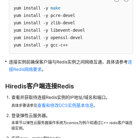
务
使
yum install -y 
make
用
yum install -y pcre-devel

流
yum install -y zlib-devel

程
yum install -y libevent-devel

yum install -y openssl-devel

通
yum install -y gcc-c++
过
IAM
连接实例前确保客户端与Redis实例之间网络互通，具体请参考
连
授
予
接Redis网络要求
。
使
用
Hiredis客户端连接Redis
DCS
的
查看并获取待连接Redis实例的IP地址/域名和端口。
权
查看和修改DCS实例基本信息
具体步骤请参见
。
限
登录弹性云服务器。
本章节以弹性云服务器操作系统为centos为例介绍通过C++ redis客户端连
购
接实例。
买
Redis