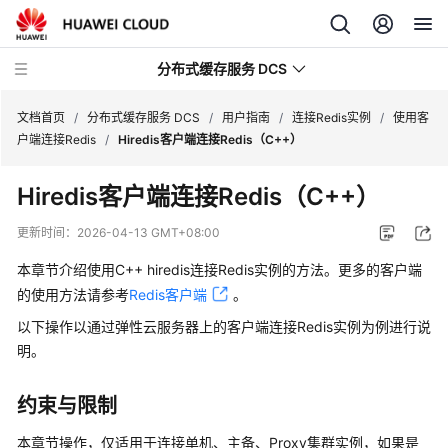
分布式缓存服务 DCS
文档首页
/
分布式缓存服务 DCS
/
用户指南
/
连接Redis实例
/
使用客
户端连接Redis
/
Hiredis客户端连接Redis（C++）
最
Hiredis客户端连接Redis（C++）
新
动
更新时间：
2026-04-13 GMT+08:00
态
本章节介绍使用C++ hiredis连接Redis实例的方法。更多的客户端
服
的使用方法请参考
Redis客户端
。
务
以下操作以通过弹性云服务器上的客户端连接Redis实例为例进行说
公
明。
告
约束与限制
产
品
本章节操作，仅适用于连接单机、主备、Proxy集群实例，如果是