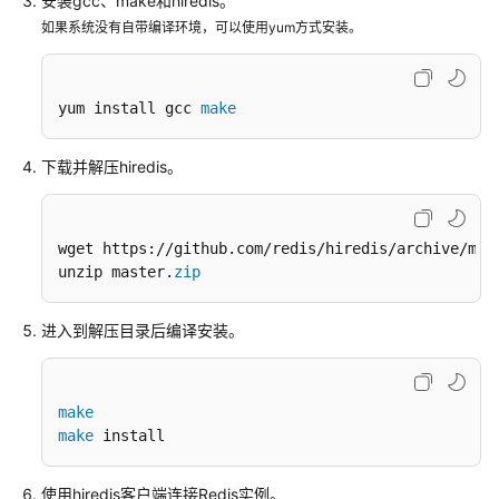
安装gcc、make和hiredis。
实
如果系统没有自带编译环境，可以使用yum方式安装。
例
连
yum install gcc 
make
接
Redis
下载并解压hiredis。
实
例
配
wget https://github.com/redis/hiredis/archive/mas
置
unzip master.
zip
Redis
网
进入到解压目录后编译安装。
络
连
接
make
make
 install
配
置
使用hiredis客户端连接Redis实例。
Redis