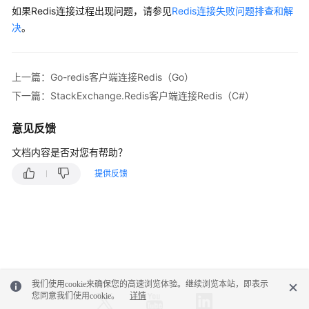
如果Redis连接过程出现问题，请参见
Redis连接失败问题排查和解
Phpredis
决
。
客
户
端
上一篇：Go-redis客户端连接Redis（Go）
连
接
下一篇：StackExchange.Redis客户端连接Redis（C#）
Redis（PHP）
意见反馈
Predis
文档内容是否对您有帮助？
客
户
提供反馈
端
连
接
Redis（PHP）
Ioredis
客
我们使用cookie来确保您的高速浏览体验。继续浏览本站，即表示
户
您同意我们使用cookie。
详情