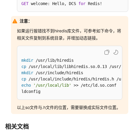
端
GET
 welcome: Hello, DCS 
for
 Redis!
连
接
注意：
Redis（Go）
如果运行报错找不到hiredis库文件，可参考如下命令，将
Hiredis
相关文件复制到系统目录，并增加动态链接。
客
户
端
mkdir
连
cp
接
mkdir
Redis（C++）
cp
echo
'/usr/local/lib'
 >> /etc/ld.so.conf

StackExchange.Redis
ldconfig
客
户
以上so文件与.h文件的位置，需要替换成实际文件位置。
端
连
接
相关文档
Redis（C#）