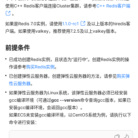
介
使用C++ Redis客户端连接Cluster集群，请参考
C++ Redis客户端
绍
。
计
如果是Redis 7.0实例，请使用
1.1.0-rc1
及以上版本的hiredis客
费
户端。如果使用valkey，推荐使用7.2.5及以上valkey版本。
说
明
前提条件
快
已成功创建Redis实例，且状态为“运行中”。创建Redis实例的操
速
作请参考
购买Redis实例
。
入
已创建弹性云服务器，创建弹性云服务器的方法，请参见
门
购买弹
性云服务器
。
用
如果弹性云服务器为Linux系统，该弹性云服务器必须已经安装
户
gcc编译环境（可通过
gcc --version
命令查询gcc版本，如果已
指
安装gcc编译环境，会返回gcc版本）。
南
如果ECS未安装gcc编译环境，以CentOS系统为例，请执行以下
命令进行安装：
DCS
业