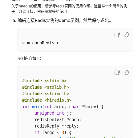
访
关于hiredis的使用，请参考redis官网的使用介绍。这里举一个简单的例
子，介绍连接、密码鉴权等的使用。
问
控
编辑连接Redis实例的demo示例，然后保存退出。
制
使
vim connRedis.c
用
客
示例内容如下：
户
端
连
接
#
include
<stdio.h>
#
Redis
include
<stdlib.h>
#
include
<string.h>
#
include
<hiredis.h>
Redis-
int
main
(
int
 argc, 
char
 **argv)
{

cli
unsigned
int
 j;

客
     redisContext *conn;

户
     redisReply *reply;

端
if
 (argc < 
3
) {

连