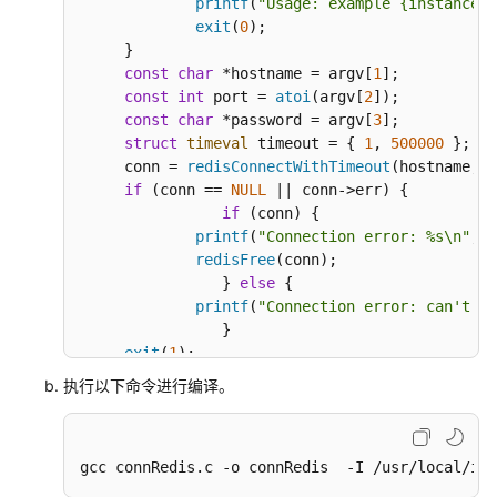
printf
(
"Usage: example {instance_i
接
exit
(
0
);

Redis
     }

const
char
 *hostname = argv[
1
];

Jedis
const
int
 port = 
atoi
(argv[
2
]);

客
const
char
 *password = argv[
3
];

户
struct
timeval
 timeout = { 
1
, 
500000
 }; 
//
端
     conn = 
redisConnectWithTimeout
(hostname, p
连
if
 (conn == 
NULL
 || conn->err) {

接
if
 (conn) {

Redis（Java）
printf
(
"Connection error: %s\n"
, c
redisFree
(conn);

		} 
else
 {

Lettuce
printf
(
"Connection error: can't al
客
		}

户
exit
(
1
);

端
     }

执行以下命令进行编译。
连
/* AUTH */
接
     reply = 
redisCommand
(conn, 
"AUTH %s"
, pass
Redis（Java）
printf
(
"AUTH: %s\n"
, reply->str);

gcc connRedis.c -o connRedis  -I /usr/local/inc
freeReplyObject
(reply);

Redisson