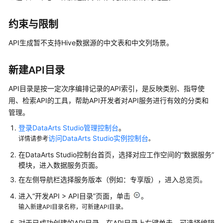
治
理
方
约束与限制
法
API生成暂不支持Hive数据源的中文表和中文列场景。
论
快
新建API目录
速
API目录是按一定次序编排记录的API索引，是反映类别、指导使
入
门
用、检索API的工具，帮助API开发者对API服务进行有效的分类和
管理。
用
登录DataArts Studio管理控制台
。
户
访问DataArts Studio实例控制台
详情请参考
。
指
在
DataArts Studio
控制台首页，选择对应工作空间的
“数据服务”
南
模块，进入数据服务页面。
DataArts
在左侧导航栏选择服务版本（例如：专享版），进入总览页。
Studio
进入
“
开发API > API目录
”
页面，单击
。
使
输入新建API目录名称，可新建API目录。
用
对于已成功创建的API目录，在API目录上右键单击，可选择编辑
流