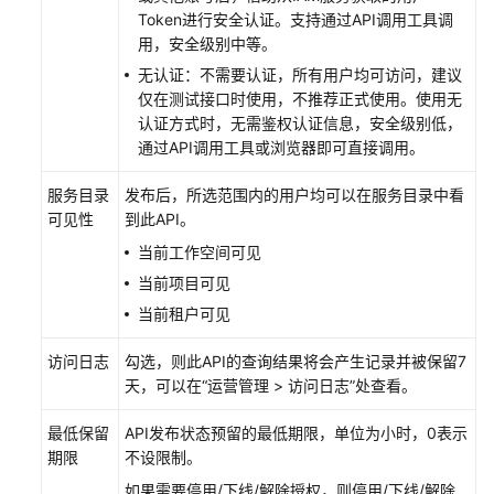
数
Token进行安全认证。支持通过API调用工具调
据
用，安全级别中等。
服
无认证：不需要认证，所有用户均可访问，建议
务
仅在测试接口时使用，不推荐正式使用。使用无
简
认证方式时，无需鉴权认证信息，安全级别低，
介
通过API调用工具或浏览器即可直接调用。
规
服务目录
发布后，所选范围内的用户均可以在服务目录中看
格
可见性
到此API。
说
当前工作空间可见
明
当前项目可见
开
当前租户可见
发
访问日志
数
勾选，则此API的查询结果将会产生记录并被保留7
据
天，可以在“运营管理 > 访问日志”处查看。
服
最低保留
API发布状态预留的最低期限，单位为小时，0表示
务
期限
不设限制。
API
如果需要停用/下线/解除授权，则停用/下线/解除