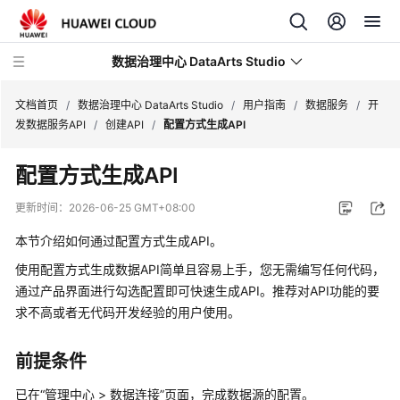
数据治理中心 DataArts Studio
文档首页
/
数据治理中心 DataArts Studio
/
用户指南
/
数据服务
/
开
发数据服务API
/
创建API
/
配置方式生成API
最
配置方式生成API
新
动
更新时间：
2026-06-25 GMT+08:00
态
本节介绍如何通过配置方式生成API。
产
使用配置方式生成数据API简单且容易上手，您无需编写任何代码，
品
通过产品界面进行勾选配置即可快速生成API。推荐对API功能的要
介
求不高或者无代码开发经验的用户使用。
绍
前提条件
数
据
已在
“
管理中心
>
数据连接
”
页面，完成数据源的配置。