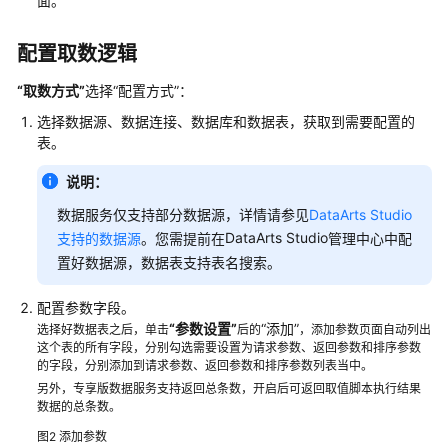
面。
配
置
数
配置取数逻辑
据
服
“取数方式”
选择
“配置方式”
：
务
选择数据源、数据连接、数据库和数据表，获取到需要配置的
审
表。
核
中
说明：
心
数据服务仅支持部分数据源，详情请参见
DataArts Studio
DataArts Studio
支持的数据源
。您需提前在
管理中心中配
数
置好数据源，数据表支持表名搜索。
据
服
配置参数字段。
务
“参数设置”
“添加”
选择好数据表之后，单击
后的
，添加参数页面自动列出
典
这个表的所有字段，分别勾选需要设置为请求参数、返回参数和排序参数
型
的字段，分别添加到请求参数、返回参数和排序参数列表当中。
场
另外，专享版数据服务支持返回总条数，开启后可返回取值脚本执行结果
景
数据的总条数。
教
图2
添加参数
程