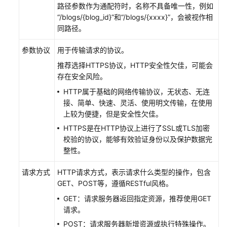
路径参数作为通配符时，名称不具备唯一性，例如
“/blogs/{blog_id}”和“/blogs/{xxxx}”，会被视作相
数
同路径。
据
集
参数协议
用于传输请求的协议。
成
（实
推荐选择HTTPS协议，HTTP安全性欠佳，可能会
时
存在安全风险。
作
HTTP属于基础的网络传输协议，无状态、无连
业）
接、简单、快速、灵活、使用明文传输，在使用
上较为便捷，但是安全性欠佳。
数
HTTPS是在HTTP协议上进行了SSL或TLS加密
据
校验的协议，能够有效验证身份以及保护数据完
架
整性。
构
请求方式
HTTP请求方式，表示请求什么类型的操作，包含
数
GET、POST等，遵循RESTful风格。
据
GET：请求服务器返回指定资源，推荐使用GET
开
请求。
发
POST：请求服务器新增资源或执行特殊操作。