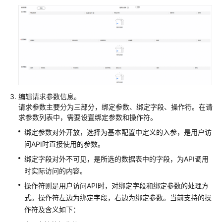
审
计
日
志
最
佳
编辑请求参数信息。
实
请求参数主要分为三部分，绑定参数、绑定字段、操作符。在请
践
求参数列表中，需要设置绑定参数和操作符。
SDK
绑定参数对外开放，选择为基本配置中定义的入参，是用户访
参
问API时直接使用的参数。
考
绑定字段对外不可见，是所选的数据表中的字段，为API调用
时实际访问的内容。
API
操作符则是用户访问API时，对绑定字段和绑定参数的处理方
参
式。操作符左边为绑定字段，右边为绑定参数。当前支持的操
考
作符及含义如下：
常