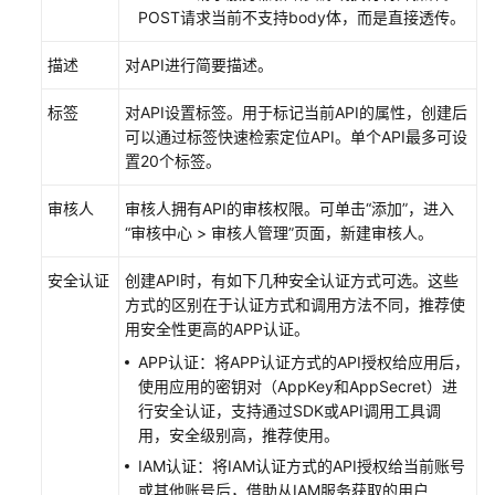
数
POST请求当前不支持body体，而是直接透传。
据
描述
对API进行简要描述。
质
量
标签
对API设置标签。用于标记当前API的属性，创建后
可以通过标签快速检索定位API。单个API最多可设
数
置20个标签。
据
目
审核人
审核人拥有API的审核权限。可单击
“添加”
，进入
录
“
审核中心
>
审核人管理
”
页面，新建审核人。
数
安全认证
创建API时，有如下几种安全认证方式可选。这些
据
方式的区别在于认证方式和调用方法不同，推荐使
安
用安全性更高的APP认证。
全
APP认证：将APP认证方式的API授权给应用后，
使用应用的密钥对（AppKey和AppSecret）进
数
行安全认证，支持通过SDK或API调用工具调
据
用，安全级别高，推荐使用。
服
务
IAM认证：将IAM认证方式的API授权给当前账号
或其他账号后，借助从IAM服务获取的用户