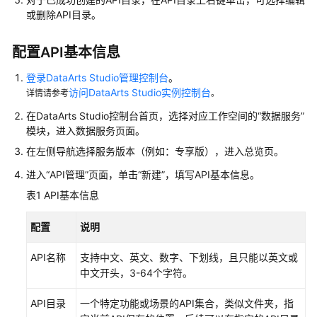
或删除API目录。
程
购
配置API基本信息
买
登录DataArts Studio管理控制台
。
并
访问DataArts Studio实例控制台
详情请参考
。
配
置
在
DataArts Studio
控制台首页，选择对应工作空间的
“数据服务”
DataArts
模块，进入数据服务页面。
Studio
在左侧导航选择服务版本（例如：专享版），进入总览页。
授
进入
“
API管理
”
页面，单击
“新建”
，填写API基本信息。
权
表1
API基本信息
用
户
配置
说明
使
用
API名称
支持中文、英文、数字、下划线，且只能以英文或
DataArts
中文开头，3-64个字符。
Studio
API目录
一个特定功能或场景的API集合，类似文件夹，指
管