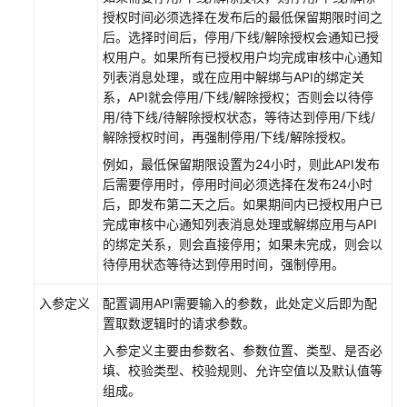
管
授权时间必须选择在发布后的最低保留期限时间之
理
后。选择时间后，停用/下线/解除授权会通知已授
专
权用户。如果所有已授权用户均完成审核中心通知
享
列表消息处理，或在应用中解绑与API的绑定关
版
系，API就会停用/下线/解除授权；否则会以待停
集
用/待下线/待解除授权状态，等待达到停用/下线/
群
解除授权时间，再强制停用/下线/解除授权。
例如，最低保留期限设置为24小时，则此API发布
新
后需要停用时，停用时间必须选择在发布24小时
建
后，即发布第二天之后。如果期间内已授权用户已
数
完成审核中心通知列表消息处理或解绑应用与API
据
的绑定关系，则会直接停用；如果未完成，则会以
服
待停用状态等待达到停用时间，强制停用。
务
审
入参定义
配置调用API需要输入的参数，此处定义后即为配
核
置取数逻辑时的请求参数。
人
入参定义主要由参数名、参数位置、类型、是否必
填、校验类型、校验规则、允许空值以及默认值等
创
组成。
建