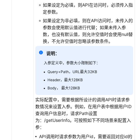
控
如果设定为必填，则API在访问时，必须传入指
策
定参数。
略
如果设定为非必填，则在API访问时，未传入的
参数会使用默认值进行代替；如果未传入参
授
数，也没有默认值，则允许空值时会使用null替
权
换，不允许空值时忽略该参数条件。
API
调
说明：
用
入参定义中，参数大小限制如下：
Query+Path，URL最大32KB
调
用
Header，最大128KB
数
Body， 最大128KB
据
实际配置中，需要根据所设计的调用API时请求参
服
数情况来设置入参。例如，在用户表中根据用户ID
务
查询用户信息时，请求Path设置
API
为：/getUserInfo。可按照如下不同场景来配置入
参：
管
理
API调用时请求参数为用户id，需要返回对应id的