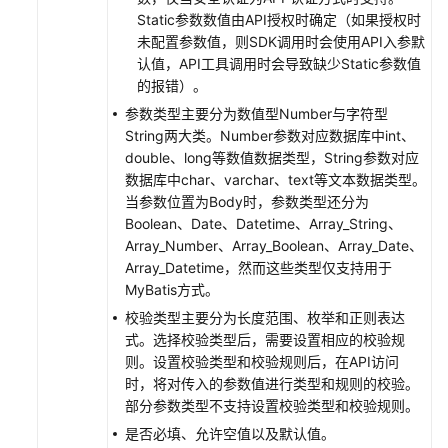
API
Static参数数值由API授权时确定（如果授权时
未配置参数值，则SDK调用时会使用API入参默
发
认值，API工具调用时会导致缺少Static参数值
布
的报错）。
API
参数类型主要分为数值型Number与字符型
String两大类。Number参数对应数据库中int、
管
double、long等数值数据类型，String参数对应
理
数据库中char、varchar、text等文本数据类型。
API
当参数位置为Body时，参数类型还分为
Boolean、Date、Datetime、Array_String、
编
Array_Number、Array_Boolean、Array_Date、
排
Array_Datetime，然而这些类型仅支持用于
API
MyBatis方式。
校验类型主要分为长度范围、枚举和正则表达
配
式。选择校验类型后，需要设置相应的校验规
置
则。设置校验类型和校验规则后，在API访问
API
时，将对传入的参数值进行类型和规则的校验。
调
部分参数类型不支持设置校验类型和校验规则。
用
流
是否必填、允许空值以及默认值。