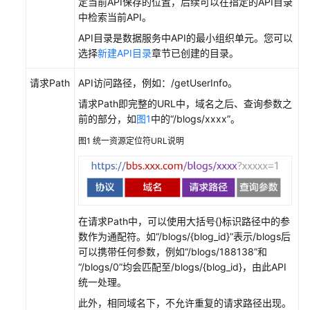
定当前API保存的位置，后续可以在指定的API目录
理
中检索当前API。
中
API目录是数据服务中API的最小组织单元。您可以
心
选择
新建API目录
章节已创建的目录。
数
请求Path
API访问路径，例如：/getUserInfo。
据
请求Path即完整的URL中，域名之后、查询参数之
集
前的部分，如
图1
中的“/blogs/xxxx”。
成
（CDM
图1
统一资源定位符URL说明
作
业）
数
据
在请求Path中，可以使用大括号{}标识路径中的参
集
数作为通配符。如“/blogs/{blog_id}”表示/blogs后
成
可以携带任何参数，例如“/blogs/188138”和
（离
“/blogs/0”均会匹配至/blogs/{blog_id}，由此API
线
统一处理。
作
此外，相同域名下，不允许重复的请求路径出现。
业）