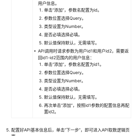
并
用户信息。
查
单击
“添加”
，参数名配置为id。
看
参数位置选择Query。
数
类型设置为Number。
据
是否必填选择必填。
服
务
默认值保持默认，无需填写。
监
API调用时请求参数为用户id1和用户id2，需要返
控
回id1-id2范围内的用户信息：
指
单击
“添加”
，参数名配置为id1。
标
参数位置选择Query。
类型设置为Number。
查
是否必填选择必填。
看
API
默认值保持默认，无需填写。
访
再次单击
“添加”
，按照id1参数的配置信息再配
问
置id2。
日
志
配置好API基本信息后，单击
“下一步”
，即可进入API取数逻辑页