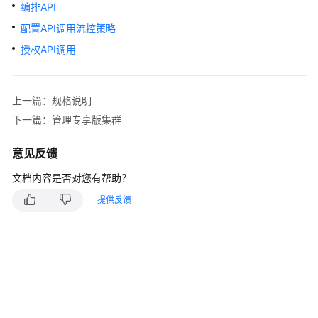
治
编排API
理
配置API调用流控策略
方
法
授权API调用
论
快
上一篇：规格说明
速
下一篇：管理专享版集群
入
门
意见反馈
用
文档内容是否对您有帮助？
户
提供反馈
指
南
DataArts
Studio
使
用
流