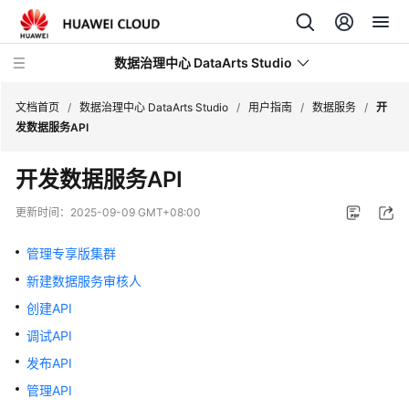
数据治理中心 DataArts Studio
文档首页
/
数据治理中心 DataArts Studio
/
用户指南
/
数据服务
/
开
发数据服务API
最
开发数据服务API
新
动
更新时间：
2025-09-09 GMT+08:00
态
管理专享版集群
产
新建数据服务审核人
品
介
创建API
绍
调试API
发布API
数
据
管理API