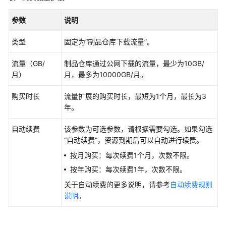
代
码
参数
说明
仓
库
类型
固定为“制品仓库下载流量”。
到
本
流量（GB/
制品仓库通过公网下载的流量，最少为10GB/
地
月）
月，最多为10000GB/月。
上
购买时长
流量扩展的购买时长，最短为1个月，最长为3
传
年。
代
码
自动续费
该参数为可选参数，请根据需要勾选。如果勾选
文
“自动续费”，资源到期后可以自动进行续费。
件
按月购买：每次续费1个月，次数不限。
到
Repo
按年购买：每次续费1年，次数不限。
关于自动续费的更多说明，请参考
自动续费规则
开
说明
。
发
协
作