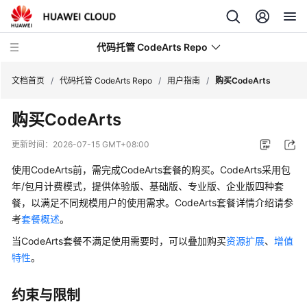
代码托管 CodeArts Repo
文档首页
/
代码托管 CodeArts Repo
/
用户指南
/
购买CodeArts
购买CodeArts
最
新
更新时间：
2026-07-15 GMT+08:00
动
态
使用CodeArts前，需完成CodeArts套餐的购买。CodeArts采用包
年/包月计费模式，提供体验版、基础版、专业版、企业版四种套
服
餐，以满足不同规模用户的使用需求。CodeArts套餐详情介绍请参
务
考
套餐概述
。
公
当CodeArts套餐不满足使用需要时，可以叠加购买
资源扩展
、
增值
告
特性
。
产
品
约束与限制