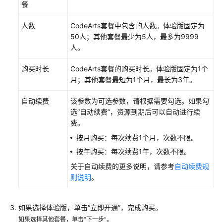
餐
建
并
人数
CodeArts套餐中包含的人数。体验版固定为
配
50人；其他套餐最少为5人，最多为9999
置
人。
CodeArts
项
购买时长
CodeArts套餐的购买时长。体验版固定为1个
目
月；其他套餐最短为1个月，最长为3年。
环
自动续费
该参数为可选参数，请根据需要勾选。如果勾
境
选“自动续费”，资源到期后可以自动进行续
和
费。
个
按月购买：每次续费1个月，次数不限。
人
按年购买：每次续费1年，次数不限。
配
置
关于自动续费的更多说明，请参考
自动续费规
则说明
。
访
问
如果选择体验版，单击“立即开通”，完成购买。
CodeArts
如果选择其他套餐，单击“下一步”。
Repo