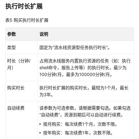
执行时长扩展
工
作
表5
购买执行时长扩展
流
参数
说明
提
交
类型
固定为“流水线资源型任务执行时长”。
代
码
时长（分钟/
占用流水线服务内置执行资源的任务（如：执行
到
月）
shell命令，报告上传等）的执行时长，最少为
Repo
100分钟/月，最多为100000分钟/月。
并
管
购买时长
执行时长扩展的购买时长，最短为1个月，最长
理
为3年。
合
并
自动续费
该参数为可选参数，请根据需要勾选。如果勾选
请
“自动续费”，资源到期后可以自动进行续费。
求
按月购买：每次续费1个月，次数不限。
管
按年购买：每次续费1年，次数不限。
理