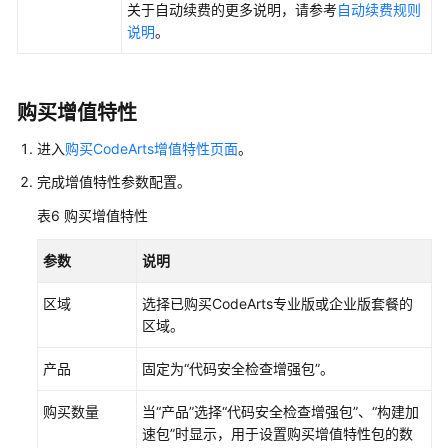
关于自动续费的更多说明，请参考
自动续费规则
代
说明
。
码
文
件
购买增值特性
Repo
进入
购买CodeArts增值特性页面
。
代
码
完成增值特性参数配置。
仓
表6
购买增值特性
的
安
参数
说明
全
管
区域
选择已购买CodeArts专业版或企业版套餐的
理
区域。
CodeArts
产品
固定为“代码安全检查增强包”。
Repo
支
购买数量
当“产品”选择“代码安全检查增强包”、“构建加
持
速包”时显示，用于设置购买增值特性包的数
审