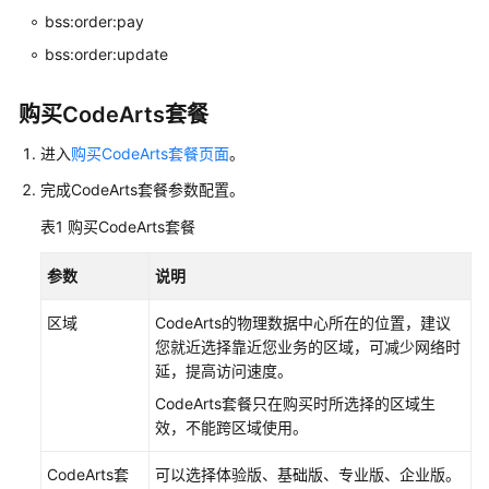
托
bss:order:pay
管
(CodeArts
bss:order:update
Repo)
使
购买CodeArts套餐
用
流
进入
购买CodeArts套餐页面
。
程
完成CodeArts套餐参数配置。
管
表1
购买CodeArts套餐
理
CodeArts
参数
说明
资
源
区域
CodeArts的物理数据中心所在的位置，建议
池
您就近选择靠近您业务的区域，可减少网络时
延，提高访问速度。
购
CodeArts套餐只在购买时所选择的区域生
买
效，不能跨区域使用。
CodeArts
CodeArts套
可以选择体验版、基础版、专业版、企业版。
新