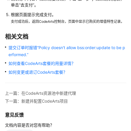
单击“去支付”。
视
根据页面提示完成支付。
频
支付成功后，返回CodeArts控制台，页面中显示已购买的增值特性记录。
帮
助
相关文档
更
提交订单时报错“Policy doesn't allow bss:order:update to be p
多
erformed.”
文
档
如何查看CodeArts套餐的用量详情？
如何变更或退订CodeArts套餐？
通
用
上一篇：在CodeArts资源池中新建代理
参
考
下一篇：新建并配置CodeArts项目
责
意见反馈
任
文档内容是否对您有帮助？
共