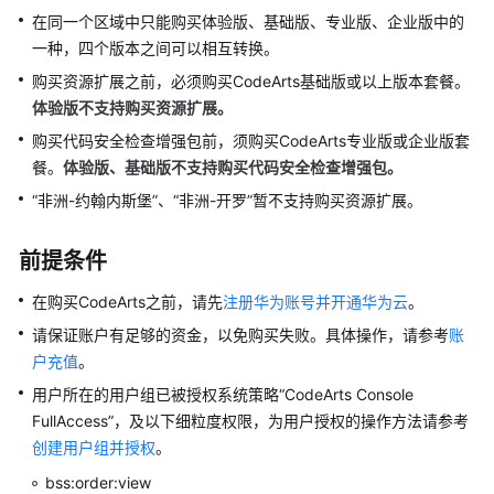
介
在同一个区域中只能购买体验版、基础版、专业版、企业版中的
绍
一种，四个版本之间可以相互转换。
计
购买资源扩展之前，必须购买CodeArts基础版或以上版本套餐。
费
体验版不支持购买资源扩展
。
说
购买代码安全检查增强包前，须购买CodeArts专业版或企业版套
明
餐。
体验版、基础版不支持购买代码安全检查增强包
。
快
“非洲-约翰内斯堡”、“非洲-开罗”暂不支持购买资源扩展。
速
入
前提条件
门
在购买CodeArts之前，请先
注册华为账号并开通华为云
。
用
请保证账户有足够的资金，以免购买失败。具体操作，请参考
账
户
户充值
。
指
用户所在的用户组已被授权系统策略“CodeArts Console
南
FullAccess”，及以下细粒度权限，为用户授权的操作方法请参考
创建用户组并授权
代
。
码
bss:order:view