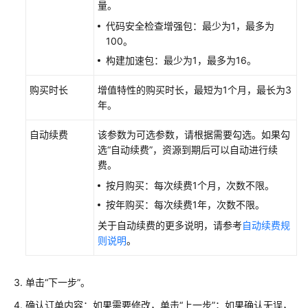
量。
计
的
代码安全检查增强包：最少为1，最多为
关
100。
键
构建加速包：最少为1，最多为16。
操
作
购买时长
增值特性的购买时长，最短为1个月，最长为3
年。
最
佳
自动续费
该参数为可选参数，请根据需要勾选。如果勾
实
选“自动续费”，资源到期后可以自动进行续
践
费。
按月购买：每次续费1个月，次数不限。
API
按年购买：每次续费1年，次数不限。
参
考
关于自动续费的更多说明，请参考
自动续费规
则说明
。
常
见
单击“下一步”。
问
题
确认订单内容：如果需要修改，单击“上一步”；如果确认无误，