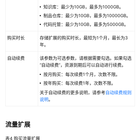
层
知识库：最少为10GB，最多为1000GB。
管
制品仓库：最少为10GB，最多为10000GB。
理
代
代码托管：最少为10GB，最多为5000GB。
码
仓
购买时长
存储扩展的购买时长，最短为1个月，最长为3
年。
查
自动续费
看
该参数为可选参数，请根据需要勾选。如果勾选
代
“自动续费”，资源到期后可以自动进行续费。
码
按月购买：每次续费1个月，次数不限。
仓
按年购买：每次续费1年，次数不限。
库
信
关于自动续费的更多说明，请参考
自动续费规则
息
说明
。
克
隆/
流量扩展
下
载
表4
购买流量扩展