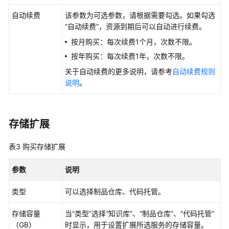
Repo
自动续费
该参数为可选参数，请根据需要勾选。如果勾选
代
“自动续费”，资源到期后可以自动进行续费。
码
仓
按月购买：每次续费1个月，次数不限。
库
按年购买：每次续费1年，次数不限。
设
关于自动续费的更多说明，请参考
自动续费规则
置
说明
。
管
理
Repo
存储扩展
的
消
表3
购买存储扩展
息
通
参数
说明
知
配
类型
可以选择制品仓库、代码托管。
置
存储容量
当“类型”选择“知识库”、“制品仓库”、“代码托管”
分
（GB）
时显示，用于设置扩展所选服务的存储容量。