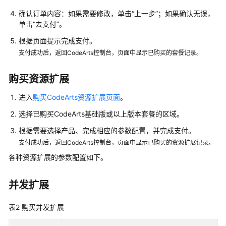
首
确认订单内容：如果需要修改，单击“上一步”；如果确认无误，
页
单击“去支付”。
根据页面提示完成支付。
配
支付成功后，返回CodeArts控制台，页面中显示已购买的套餐记录。
置
Repo
项
购买资源扩展
目
进入
购买CodeArts资源扩展页面
。
级
设
选择已购买CodeArts基础版或以上版本套餐的区域。
置
根据需要选择产品、完成相应的参数配置，并完成支付。
支付成功后，返回CodeArts控制台，页面中显示已购买的资源扩展记录。
管
理
各种资源扩展的参数配置如下。
Repo
成
并发扩展
员
权
表2
购买并发扩展
限