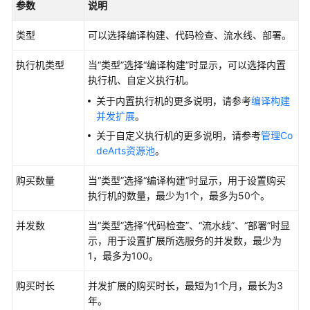
参数
说明
管
理
类型
可以选择编译构建、代码检查、流水线、部署。
Repo
代
执行机类型
当“类型”选择“编译构建”时显示，可以选择内置
码
执行机、自定义执行机。
仓
关于内置执行机的更多说明，请参考
编译构建
库
并发扩展
。
迁
关于自定义执行机的更多说明，请参考
管理Co
移
deArts资源池
。
代
码
购买数量
当“类型”选择“编译构建”时显示，用于设置购买
与
执行机的数量，最少为1个，最多为50个。
同
并发数
步
当“类型”选择“代码检查”、“流水线”、“部署”时显
仓
示，用于设置扩展所选服务的并发数，最少为
库
1，最多为100。
购买时长
并发扩展的购买时长，最短为1个月，最长为3
配
年。
置