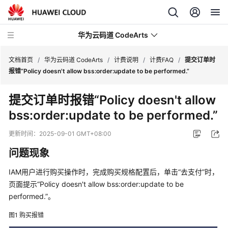
华为云码道 CodeArts
文档首页
/
华为云码道 CodeArts
/
计费说明
/
计费FAQ
/
提交订单时
报错“Policy doesn't allow bss:order:update to be performed.”
产
提交订单时报错“Policy doesn't allow
品
bss:order:update to be performed.”
介
绍
更新时间：
2025-09-01 GMT+08:00
计
问题现象
费
说
IAM用户进行购买操作时，完成购买规格配置后，单击
“去支付”
时，
明
页面提示
“Policy doesn't allow bss:order:update to be
performed.”
。
CodeArts
图1
购买报错
计