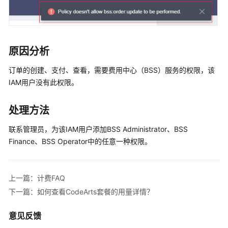
费
概
述
计
原因分析
费
模
订单的创建、支付、查看，需要费用中心（BSS）服务的权限，该
式
IAM用户没有此权限。
计
处理方法
费
项
联系管理员，为该IAM用户添加BSS Administrator、BSS
Finance、BSS Operator中的任意一种权限。
续
费
上一篇：计费FAQ
费
下一篇：如何查看CodeArts套餐的用量详情？
用
账
意见反馈
单