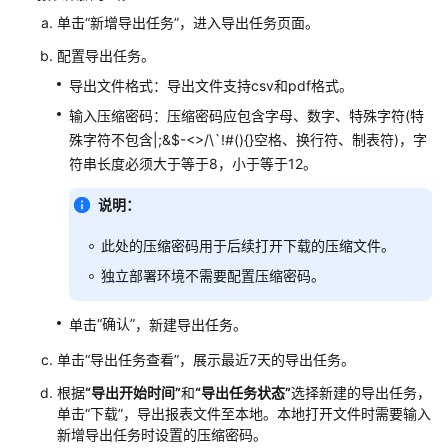
座
单击
“新增导出任务”
，进入导出任务页面。
席
汇
配置导出任务。
总
导出文件格式：导出文件支持csv和pdf格式。
报
输入压缩密码：压缩密码应包含字母、数字、特殊字符(特
表
殊字符不包含|;&$-<>/\`!#(){}空格、换行符、制表符)，字
符串长度必须大于等于8，小于等于12。
座
席
说明：
外
呼
此处的压缩密码用于后续打开下载的压缩文件。
报
独立部署环境不需要配置压缩密码。
表
座
“确认”
单击
，新建导出任务。
席
单击
“导出任务查看”
，展示最近7天的导出任务。
接
续
根据
“导出开始时间”
和
“导出任务状态”
选择新建的导出任务，
报
单击
“下载”
，导出报表文件至本地。本地打开文件时需要输入
表
新增导出任务时设置的压缩密码。