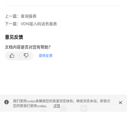
应
答
上一篇：查询报表
放
下一篇：VDN接入码话务报表
弃
呼
意见反馈
叫
报
文档内容是否对您有帮助？
表
提供反馈
VDN
话
务
间
隔
报
我们使用cookie来确保您的高速浏览体验。继续浏览本站，即表示
表
您同意我们使用cookie。
详情
IVR
外