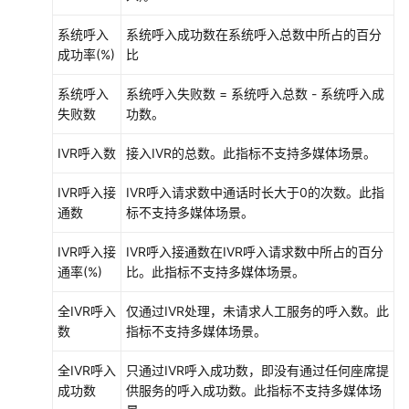
系统呼入
系统呼入成功数在系统呼入总数中所占的百分
查
成功率(%)
比
询
报
系统呼入
系统呼入失败数 = 系统呼入总数 - 系统呼入成
表
失败数
功数。
VDN
IVR呼入数
接入IVR的总数。此指标不支持多媒体场景。
话
务
IVR呼入接
IVR呼入请求数中通话时长大于0的次数。此指
报
通数
标不支持多媒体场景。
表
IVR呼入接
IVR呼入接通数在IVR呼入请求数中所占的百分
VDN
通率(%)
比。此指标不支持多媒体场景。
接
入
全IVR呼入
仅通过IVR处理，未请求人工服务的呼入数。此
码
数
指标不支持多媒体场景。
话
务
全IVR呼入
只通过IVR呼入成功数，即没有通过任何座席提
报
成功数
供服务的呼入成功数。此指标不支持多媒体场
表