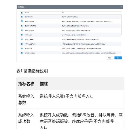
能
质
检
座
席
监
控
质
检
表1
筛选指标说明
配
置
指标名称
描述
监
控
系统呼入
系统呼入总数(不含内部呼入)。
总数
管
系统呼入
系统呼入成功数，包括IVR放音、排队等待、座
理
成功数
席语音终端振铃、座席应答等(不含内部呼
监
入)。
控