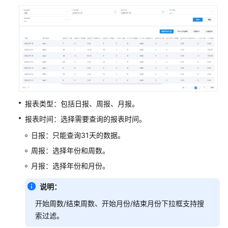
指
南
云
控
制
台
操
作
指
报表类型：包括日报、周报、月报。
南
报表时间：选择需要查询的报表时间。
日报：只能查询31天的数据。
租
户
周报：选择年份和周数。
管
月报：选择年份和月份。
理
员
说明：
指
开始周数/结束周数、开始月份/结束月份下拉框支持搜
南
索过滤。
客