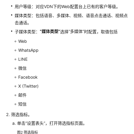
用户等级：对应VDN下的Web配置台上已有的客户等级。
服
座
媒体类型：包括语音、多媒体、视频、语音点击通话、视频点
席
击通话。
指
“媒体类型”
“多媒体”
子媒体类型：
选择
时配置，取值包括
南
Web
质
WhatsApp
检
LINE
员
指
微信
南
Facebook
X (Twitter)
人
工
邮件
事
短信
后
质
筛选指标。
检
单击
“设置表头”
，打开筛选指标页面。
图2
筛选指标
智