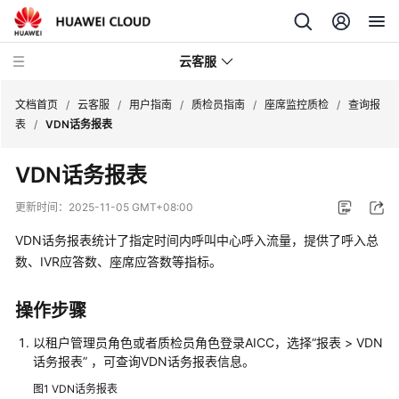
云客服
文档首页
/
云客服
/
用户指南
/
质检员指南
/
座席监控质检
/
查询报
表
/
VDN话务报表
产
VDN话务报表
品
介
更新时间：
2025-11-05 GMT+08:00
绍
VDN话务报表统计了指定时间内呼叫中心呼入流量，提供了呼入总
快
数、IVR应答数、座席应答数等指标。
速
入
操作步骤
门
以租户管理员角色或者质检员角色登录
AICC
，选择
“
报表
>
VDN
用
话务报表
”
，可查询VDN话务报表信息。
户
图1
VDN话务报表