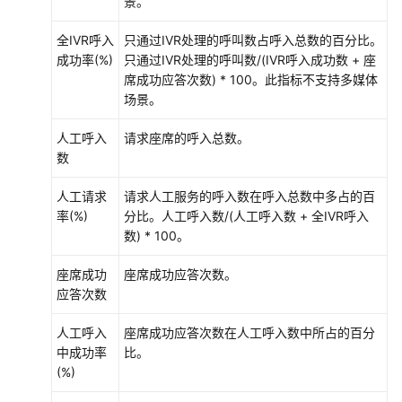
景。
IVR
全IVR呼入
只通过IVR处理的呼叫数占呼入总数的百分比。
流
成功率(%)
只通过IVR处理的呼叫数/(IVR呼入成功数 + 座
量
席成功应答次数) * 100。此指标不支持多媒体
报
场景。
表
人工呼入
请求座席的呼入总数。
IVR
数
接
入
人工请求
请求人工服务的呼入数在呼入总数中多占的百
码
率(%)
分比。人工呼入数/(人工呼入数 + 全IVR呼入
流
数) * 100。
量
报
座席成功
座席成功应答次数。
表
应答次数
人工呼入
座席成功应答次数在人工呼入数中所占的百分
技
中成功率
比。
能
(%)
话
务