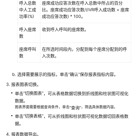
呼入总数
座席成功应答次数在呼入总数中所占的百分
报
中人工成
比。座席成功应答次数/(IVR呼入成功数 + 座席
表
功率(%)
成功应答次数) * 100。
技
呼入座席
收到呼入呼叫的座席数。
能
数
接
入
座席呼叫
在所选时间段内，分配到每个座席分配到的呼
码
数
入次数。
话
务
报
选择需要展示的指标，单击
“确认”
保存报表指标内容。
表
报表图表切换。
话
“切换图表”
单击
，可从表格数据切换到折线图和柱状图可视化
务
数据。
汇
图表界面需要根据查询条件，单击
，筛选具体数据内容。
“查询”
总
“切换表格”
单击
，可从折线图和柱状图可视化数据切回表格数
报
据。
表
报表数据导出。