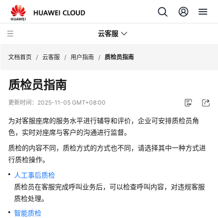
云客服
文档首页
/
云客服
/
用户指南
/
质检员指南
质检员指南
产
品
更新时间：
2025-11-05 GMT+08:00
介
绍
为对客服座席的服务水平进行辅导和评价，企业可安排质检员角
色，实时对座席与客户的沟通进行监督。
快
质检的内容不同，质检方式的方式也不同，请选择其中一种方式进
速
行质检操作。
入
门
人工事后质检
质检员在客服完成呼叫业务后，可以检查呼叫内容，对违规客服
用
质检处理。
户
智能质检