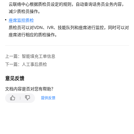
指
云联络中心根据质检员设定的规则，自动查询话务员业务内容，
南
减少质检员操作。
座席监控质检
云
质检员可以对VDN、IVR、技能队列和座席进行监控，同时可以对
控
制
座席进行相应的质检操作。
台
操
作
上一篇：智能填充工单信息
指
下一篇：人工事后质检
南
意见反馈
租
户
文档内容是否对您有帮助？
管
提供反馈
理
员
指
南
客