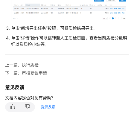
指
南
云
控
单击
“新增导出任务”
按钮，可将质检结果导出。
制
单击“详情”操作可以跳转至人工质检页面，查看当前质检分数明
台
细以及质检小结等。
操
作
指
上一篇：执行质检
南
下一篇：审核复议申请
租
意见反馈
户
管
文档内容是否对您有帮助？
理
员
提供反馈
指
南
客