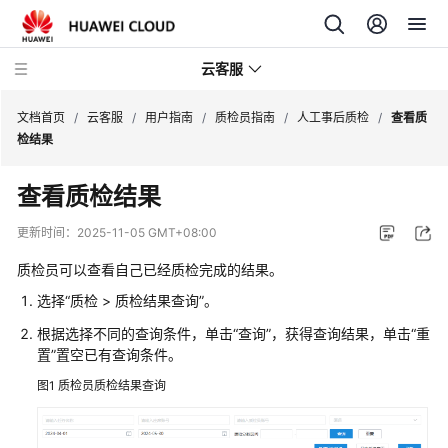
云客服
文档首页
/
云客服
/
用户指南
/
质检员指南
/
人工事后质检
/
查看质
检结果
产
查看质检结果
品
介
更新时间：
2025-11-05 GMT+08:00
绍
质检员可以查看自己已经质检完成的结果。
快
选择
“
质检
>
质检结果查询
”
。
速
根据选择不同的查询条件，单击“查询”，获得查询结果，单击“重
入
置”置空已有查询条件。
门
图1
质检员质检结果查询
用
户