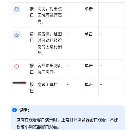
起
网
按
高亮，对重点
-
单击
-
页
钮
区域可进行高
协
亮。
同
按
橡皮擦，绘图
-
单击
-
呼
钮
时可对已经绘
叫
制的图进行删
释
除。
放
按
客户退出网页
-
单击
-
钮
协同房间。
撤
回
按
隐藏工具栏
-
单击
-
座
钮
席
消
息
说明：
多
座席在观看客户演示时，正常打开浏览器窗口观看，不建
媒
议缩小浏览器窗口观看。