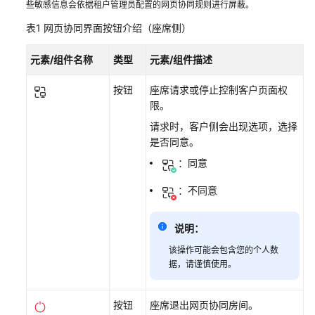
些敏感信息会依据租户管理员配置的网页协同规则进行屏蔽。
谈
业
表1
网页协同界面按钮介绍（座席侧）
务
元素/组件名称
类型
元素/组件描述
呼
叫
按钮
座席请求或停止控制客户页面权
应
限。
答
请求时，客户侧会出现选项，选择
是否同意。
发
：同意
送
多
：不同意
媒
体
数
说明：
据
该操作可能会包含您的个人数
据，请谨慎使用。
（WhatsApp）
发
按钮
座席退出网页协同房间。
送