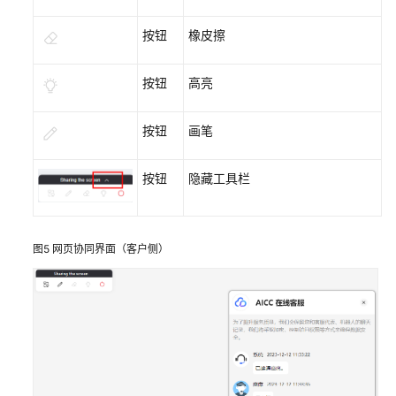
电
子
按钮
橡皮擦
文
档
按钮
高亮
链
接
按钮
画笔
发
起
按钮
隐藏工具栏
音
视
频
通
图5
网页协同界面（客户侧）
话
请
求
转
移
会