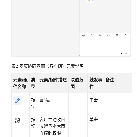
话
发
起
会
话
发
起
网
表2
网页协同界面（客户侧）元素说明
页
协
元素/组
类
元素/组件描述
取值范
触发事
备注
同
件名称
型
围
件
FAQ：
按
画笔。
-
单击
-
客
钮
户
如
按
客户主动收回
-
单击
-
何
钮
或赋予座席页
发
面控制权限。