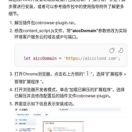
指
步骤进行安装，或者可以参考插件包中的使用指导附件了解更多
南
细节。
云
解压插件包cobrowse-plugin.rar。
控
修改content_script.js文件，将
“aiccDomain”
参数修改为实际
制
环境
客户服务云
的域名或IP与端口。
台
操
作
let
aiccDomain
 = 
'https
:
//aiccclond.com';
指
南
打开Chrome浏览器，点击右上方侧的
“
”
，选择“扩展程序 >
租
管理扩展程序 ”。
户
打开浏览器开发者模式，单击
“加载已解压的扩展程序”
，选择
管
已解压并且修改配置后的插件文件cobrowse-plugin。
理
界面显示如下信息表示安装成功。
员
指
南
客