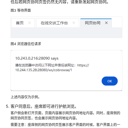
任后若网页协同页签仍然无内容，请重新发起网页协同。
处
图3
等待界面
理
语
音
业
务
图4
浏览器信任请求
处
理
视
频
业
务
处
上述内容仅为示例。
理
客户同意后，座席即可进行护航浏览。
多
媒
客户侧会新打开页面，页面内容展示网页协同地址内容。同时，座席侧的
网页协同页签，也会展示网页协同地址内容。
体
需要注意：座席侧的网页协同页签展示客户界面的时候，客户界面上的一
交