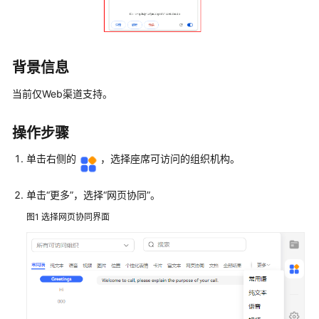
服
座
席
指
背景信息
南
当前仅Web渠道支持。
座
席
操作步骤
工
作
单击右侧的
，选择座席可访问的组织机构。
台
介
单击
“更多”
，选择
“网页协同”
。
绍
图1
选择网页协同界面
配
置
个
人
中
心