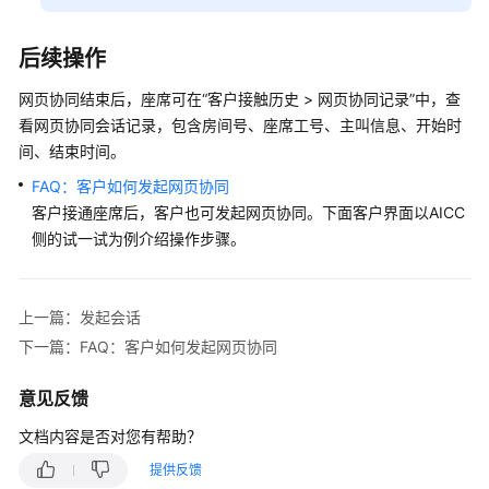
体
静
默
后续操作
座
席
网页协同结束后，座席可在
“
客户接触历史
>
网页协同记录
”
中，查
看网页协同会话记录，包含房间号、座席工号、主叫信息、开始时
回
间、结束时间。
呼
FAQ：客户如何发起网页协同
客户接通座席后，客户也可发起网页协同。下面客户界面以AICC
（Email）
侧的试一试为例介绍操作步骤。
引
用
模
上一篇：发起会话
板
发
下一篇：FAQ：客户如何发起网页协同
送
邮
意见反馈
件
文档内容是否对您有帮助？
（WhatsApp）
提供反馈
邀