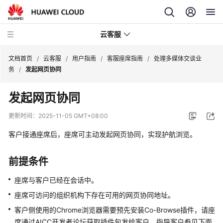
云客服
文档首页
/
云客服
/
用户指南
/
客服座席指南
/
处理多媒体交谈业
务
/
发起网页协同
产
发起网页协同
品
介
更新时间：
2025-11-05 GMT+08:00
绍
客户接通座席后，座席可主动发起网页协同，实现护航浏览。
快
速
前提条件
入
门
座席与客户已经在会话中。
座席可访问的组织机构下存在可用的网页协同地址。
用
客户侧使用的Chrome浏览器需要预先安装Co-Browse插件，请座
户
席通过AICC开发者论坛获取插件包发给客户，指导客户参见下面