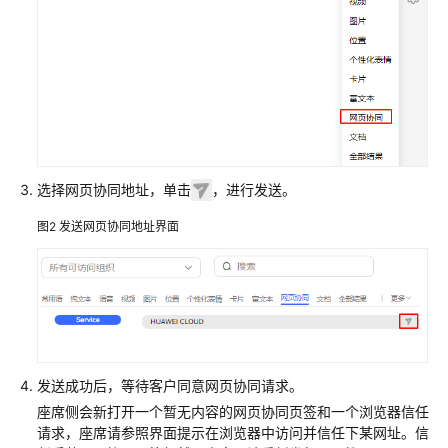
切
换
座
席
状
态
选择网页协同地址，单击
，进行发送。
允
许
图2
发送网页协同地址界面
浏
览
器
消
息
弹
框
发送成功后，等待客户同意网页协同请求。
提
座席侧会新打开一个暂无内容的网页协同页签和一个浏览器信任
醒
请求，座席请参照界面提示在浏览器中访问并信任下某网址。信